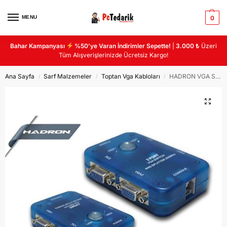
MENU
0
Bahar Kampanyası
%50’ye Varan İndirimler Sepette!
|
3.000 ₺
Üzeri
Tüm Alışverişlerinizde Ücretsiz Kargo!
Ana Sayfa
Sarf Malzemeler
Toptan Vga Kabloları
HADRON VGA SWITCH SPLITTER HD239
/
/
/