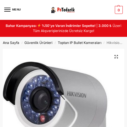
MENU
0
Bahar Kampanyası
%50’ye Varan İndirimler Sepette!
|
3.000 ₺
Üzeri
Tüm Alışverişlerinizde Ücretsiz Kargo!
Ana Sayfa
Güvenlik Ürünleri
Toptan IP Bullet Kameraları
Hikvision DS-2CD2021G1-I 2MP 4MM IR BULLET POE IP KAMERA
/
/
/