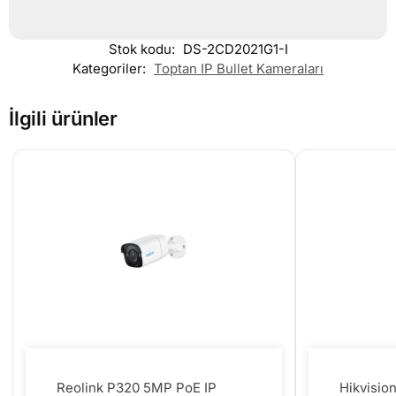
Stok kodu:
DS-2CD2021G1-I
Kategoriler:
Toptan IP Bullet Kameraları
İlgili ürünler
Reolink P320 5MP PoE IP
Hikvisi