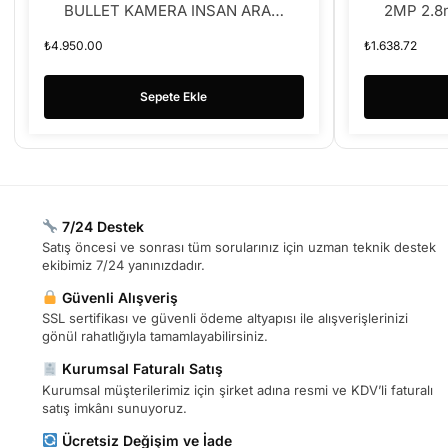
BULLET KAMERA INSAN ARAC
2MP 2.8
HAYVAN ALGILAMA
Sesli IR 
₺
4.950.00
₺
1.638.72
Sepete Ekle
7/24 Destek
Satış öncesi ve sonrası tüm sorularınız için uzman teknik destek
ekibimiz 7/24 yanınızdadır.
Güvenli Alışveriş
SSL sertifikası ve güvenli ödeme altyapısı ile alışverişlerinizi
gönül rahatlığıyla tamamlayabilirsiniz.
Kurumsal Faturalı Satış
Kurumsal müşterilerimiz için şirket adına resmi ve KDV’li faturalı
satış imkânı sunuyoruz.
Ücretsiz Değişim ve İade