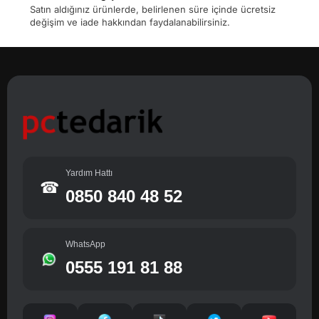
Satın aldığınız ürünlerde, belirlenen süre içinde ücretsiz
değişim ve iade hakkından faydalanabilirsiniz.
Yardım Hattı
☎
0850 840 48 52
WhatsApp
0555 191 81 88