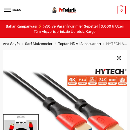
MENU
0
Bahar Kampanyası
%50’ye Varan İndirimler Sepette!
|
3.000 ₺
Üzeri
Tüm Alışverişlerinizde Ücretsiz Kargo!
Ana Sayfa
Sarf Malzemeler
Toptan HDMI Aksesuarları
HYTECH ALTIN UÇ 10MT HDMI KABLO
/
/
/