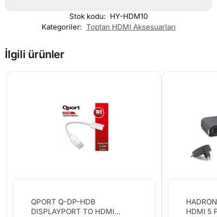
Stok kodu:
HY-HDM10
Kategoriler:
Toptan HDMI Aksesuarları
İlgili ürünler
QPORT Q-DP-HDB
HADRON
DISPLAYPORT TO HDMI
HDMI 5 P