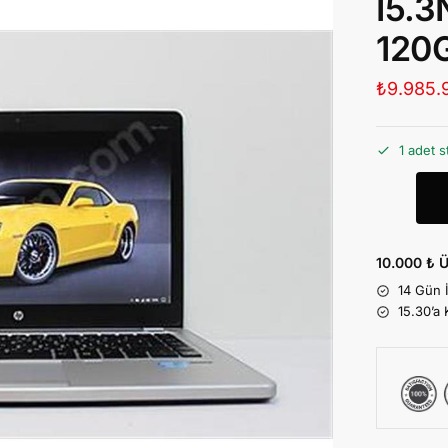
İ5.
120G
₺
9.985.
1 adet s
10.000 ₺ Ü
14 Gün 
15.30’a 