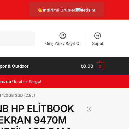
İndirimli Ürünler
İletişim
Ara
Giriş Yap / Kayıt Ol
Sepet
por & Outdoor
₺
0.00
0
inizde Ücretsiz Kargo!
 120GB SSD (2.EL)
NB HP ELİTBOOK
1 EKRAN 9470M