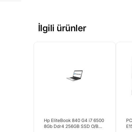
İlgili ürünler
Hp EliteBook 840 G4 i7 6500
PC
8Gb Ddr4 256GB SSD O/B
E1