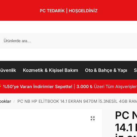
PC TEDARİK | HOŞGELDİNİZ
üvenlik
Kozmetik & Kişisel Bakım
Oto & Bahçe & Yapı
S
%50’ye Varan İndirimler Sepette!
|
3.000 ₺
Üzeri Tüm Alışverişler
ooklar
PC NB HP ELİTBOOK 14.1 EKRAN 9470M İ5.3NESİL 4GB RAM
/
PC 
14.