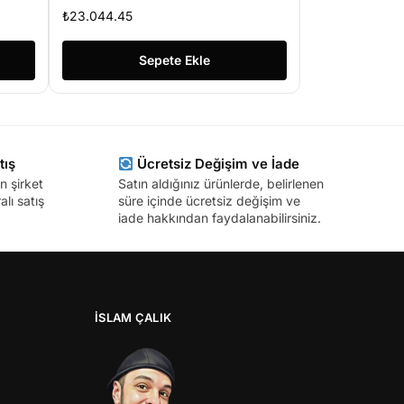
1235U 8GB 512GB SSD
₺
23.044.45
Freedos 15.6″ FHD
Taşınabilir Bilgisayar
Sepete Ekle
tış
Ücretsiz Değişim ve İade
n şirket
Satın aldığınız ürünlerde, belirlenen
lı satış
süre içinde ücretsiz değişim ve
iade hakkından faydalanabilirsiniz.
İSLAM ÇALIK