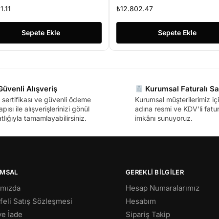
05 8GB 512GB SSD 15.6″
128 GB SSD 14″ W10H
1.11
₺
12.802.47
D Freedos Taşınabilir
Dizüstü Bilgisayar
lgisayar
Sepete Ekle
Sepete Ekle
üvenli Alışveriş
Kurumsal Faturalı Sa
sertifikası ve güvenli ödeme
Kurumsal müşterilerimiz içi
apısı ile alışverişlerinizi gönül
adına resmi ve KDV’li fatura
tlığıyla tamamlayabilirsiniz.
imkânı sunuyoruz.
MSAL
GEREKLİ BİLGİLER
ımızda
Hesap Numaralarımız
eli Satış Sözleşmesi
Hesabım
 ve İade
Sipariş Takip