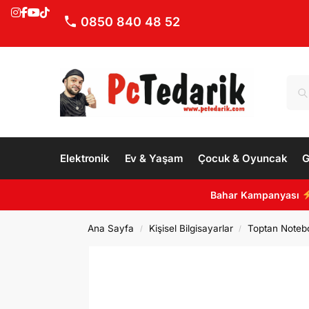
0850 840 48 52
Elektronik
Ev & Yaşam
Çocuk & Oyuncak
G
Bahar Kampanyası
Ana Sayfa
Kişisel Bilgisayarlar
Toptan Noteb
/
/