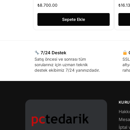
VGA DP Win10 14″ (İKİNCİ EL)
N3
₺
8.700.00
₺
16.13
FH
Bi
Sepete Ekle
7/24 Destek
G
Satış öncesi ve sonrası tüm
SSL 
sorularınız için uzman teknik
alty
destek ekibimiz 7/24 yanınızdadır.
raha
KURU
Hakk
Mesaf
İptal