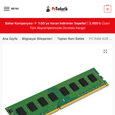
MENU
0
Bahar Kampanyası
%50’ye Varan İndirimler Sepette!
|
3.000 ₺
Üzeri
Tüm Alışverişlerinizde Ücretsiz Kargo!
Ana Sayfa
Bilgisayar Bileşenleri
Toptan Ram Bellek
PC RAM 4GB 1333MHZ DDR3 SAMSUNG CHIP (2. EL)
/
/
/