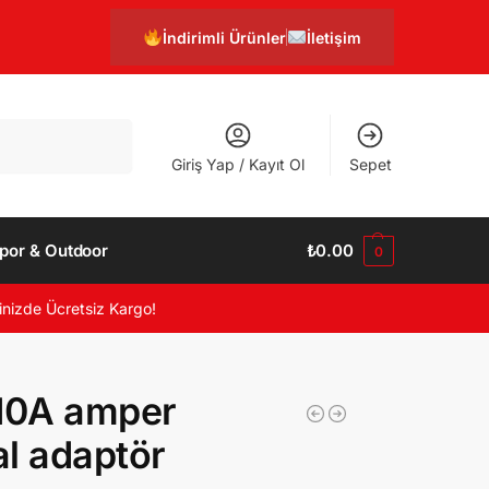
İndirimli Ürünler
İletişim
Ara
Giriş Yap / Kayıt Ol
Sepet
por & Outdoor
₺
0.00
0
inizde Ücretsiz Kargo!
10A amper
l adaptör