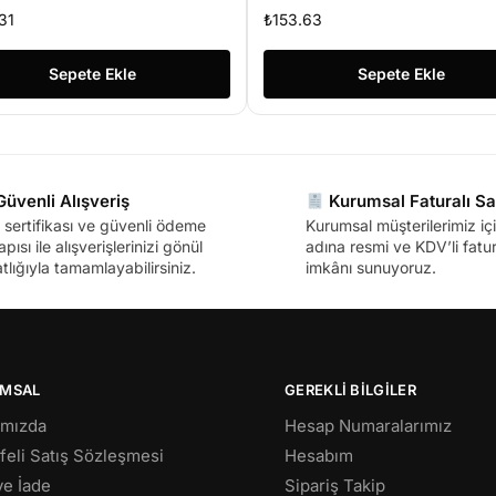
5.5*2.5
31
₺
153.63
Sepete Ekle
Sepete Ekle
üvenli Alışveriş
Kurumsal Faturalı Sa
sertifikası ve güvenli ödeme
Kurumsal müşterilerimiz içi
apısı ile alışverişlerinizi gönül
adına resmi ve KDV’li fatura
tlığıyla tamamlayabilirsiniz.
imkânı sunuyoruz.
MSAL
GEREKLİ BİLGİLER
ımızda
Hesap Numaralarımız
eli Satış Sözleşmesi
Hesabım
 ve İade
Sipariş Takip