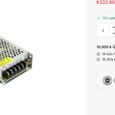
₺
332.86
753 ade
10.000 ₺ Ü
14 Gün 
15.30’a 