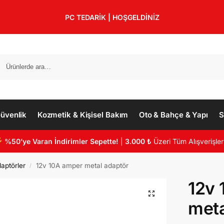
PC TEDARİK | HOŞGELDİNİZ
üvenlik
Kozmetik & Kişisel Bakım
Oto & Bahçe & Yapı
S
%50’ye Varan İndirimler Sepette!
|
3.000 ₺
Üzeri Tüm Alışverişler
aptörler
12v 10A amper metal adaptör
/
12v 
meta