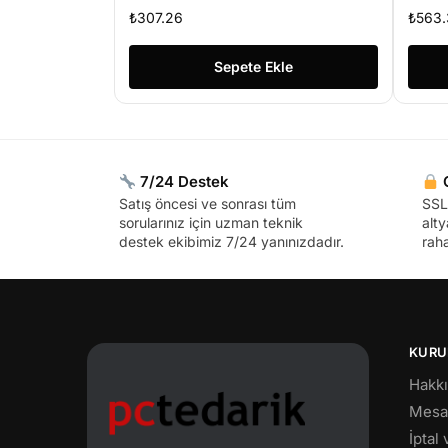
ADAPTÖR
₺
307.26
₺
563.
Sepete Ekle
7/24 Destek
G
Satış öncesi ve sonrası tüm
SSL 
sorularınız için uzman teknik
alty
destek ekibimiz 7/24 yanınızdadır.
raha
KURU
Hakk
Mesaf
İptal