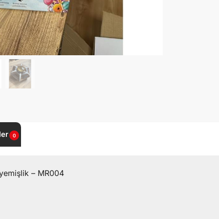
ler
0
uyemişlik – MR004