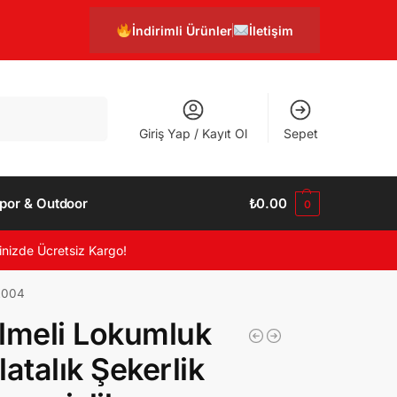
İndirimli Ürünler
İletişim
Ara
Giriş Yap / Kayıt Ol
Sepet
por & Outdoor
₺
0.00
0
inizde Ücretsiz Kargo!
MR004
lmeli Lokumluk
latalık Şekerlik