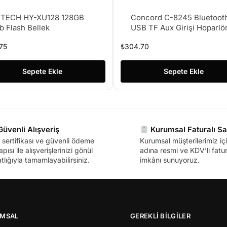
TECH HY-XU128 128GB
Concord C-8245 Bluetoot
b Flash Bellek
USB TF Aux Girişi Hoparlö
75
₺
304.70
Sepete Ekle
Sepete Ekle
üvenli Alışveriş
Kurumsal Faturalı Sa
sertifikası ve güvenli ödeme
Kurumsal müşterilerimiz içi
apısı ile alışverişlerinizi gönül
adına resmi ve KDV’li fatura
tlığıyla tamamlayabilirsiniz.
imkânı sunuyoruz.
MSAL
GEREKLİ BİLGİLER