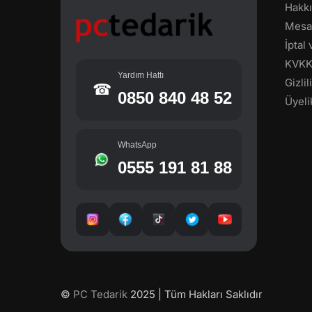
Hakk
Mesaf
İptal
KVK
Yardım Hattı
Gizli
☎
0850 840 48 52
Üyeli
WhatsApp
0555 191 81 88
©
PC Tedarik
2025 | Tüm Hakları Saklıdır