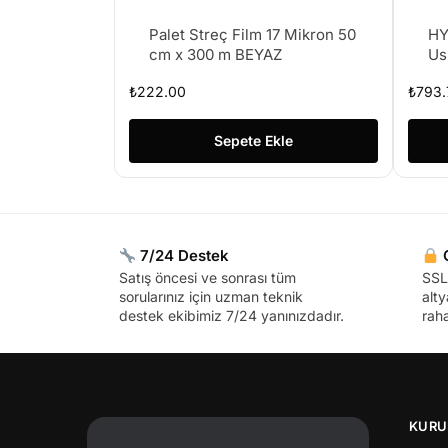
Palet Streç Film 17 Mikron 50
HY
cm x 300 m BEYAZ
Us
₺
222.00
₺
793.
Sepete Ekle
7/24 Destek
G
Satış öncesi ve sonrası tüm
SSL 
sorularınız için uzman teknik
alty
destek ekibimiz 7/24 yanınızdadır.
raha
KURU