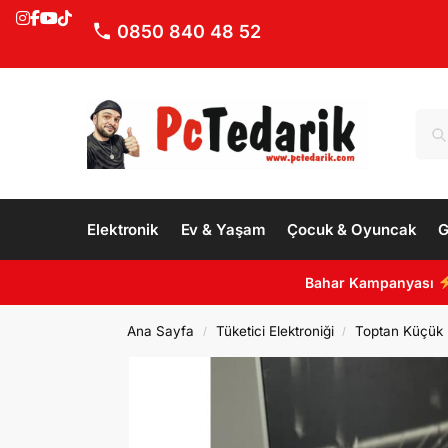
0850 840 48 52
Elektronik
Ev & Yaşam
Çocuk & Oyuncak
G
Bahar Kampanyası
Ana Sayfa
Tüketici Elektroniği
Toptan Küçük E
/
/