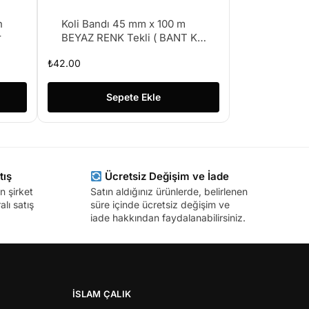
h
Koli Bandı 45 mm x 100 m
r
BEYAZ RENK Tekli ( BANT K-
84 )
₺
42.00
Sepete Ekle
tış
Ücretsiz Değişim ve İade
n şirket
Satın aldığınız ürünlerde, belirlenen
lı satış
süre içinde ücretsiz değişim ve
iade hakkından faydalanabilirsiniz.
İSLAM ÇALIK