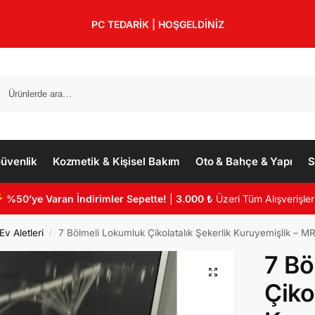
PC TEDARİK | HOŞGELDİNİZ
üvenlik
Kozmetik & Kişisel Bakım
Oto & Bahçe & Yapı
S
%50’ye Varan İndirimler Sepette!
|
3.000 ₺
Üzeri Tüm Alışverişler
v Aletleri
7 Bölmeli Lokumluk Çikolatalık Şekerlik Kuruyemişlik – 
/
7 Bö
Çiko