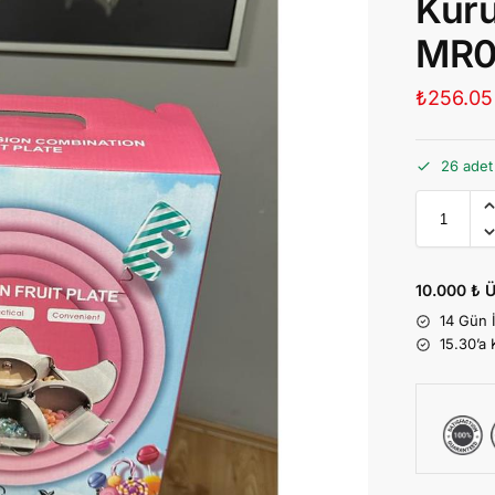
Kuru
MR0
₺
256.05
26 adet
10.000 ₺ Ü
14 Gün 
15.30’a 