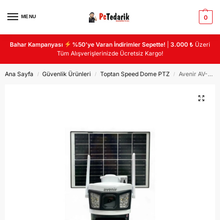
MENU
0
Bahar Kampanyası
%50’ye Varan İndirimler Sepette!
|
3.000 ₺
Üzeri
Tüm Alışverişlerinizde Ücretsiz Kargo!
Ana Sayfa
Güvenlik Ürünleri
Toptan Speed Dome PTZ
Avenir AV-S425 2 Kameralı 4g Sim Kartlı Aov(Sürekli Kayıt) 6mp Solar
/
/
/