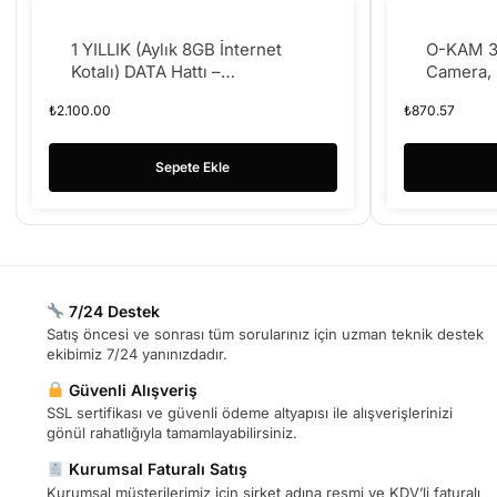
1 YILLIK (Aylık 8GB İnternet
O-KAM 3
Kotalı) DATA Hattı –
Camera, 
Taahhütsüz – 4g Kameralar
Dual Ligh
₺
2.100.00
₺
870.57
Türkcell HAT
Sepete Ekle
7/24 Destek
Satış öncesi ve sonrası tüm sorularınız için uzman teknik destek
ekibimiz 7/24 yanınızdadır.
Güvenli Alışveriş
SSL sertifikası ve güvenli ödeme altyapısı ile alışverişlerinizi
gönül rahatlığıyla tamamlayabilirsiniz.
Kurumsal Faturalı Satış
Kurumsal müşterilerimiz için şirket adına resmi ve KDV’li faturalı