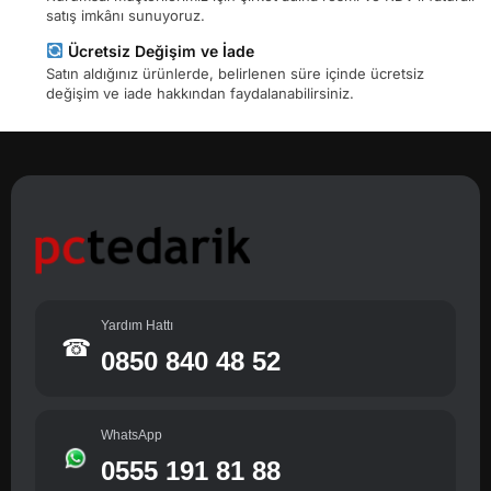
satış imkânı sunuyoruz.
Ücretsiz Değişim ve İade
Satın aldığınız ürünlerde, belirlenen süre içinde ücretsiz
değişim ve iade hakkından faydalanabilirsiniz.
Yardım Hattı
☎
0850 840 48 52
WhatsApp
0555 191 81 88