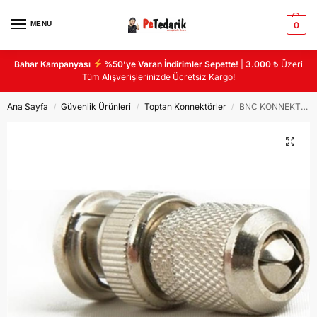
MENU
0
Bahar Kampanyası
%50’ye Varan İndirimler Sepette!
|
3.000 ₺
Üzeri
Tüm Alışverişlerinizde Ücretsiz Kargo!
Ana Sayfa
Güvenlik Ürünleri
Toptan Konnektörler
BNC KONNEKTÖR METAL
/
/
/