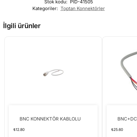
Stok kodu:
PID-41505
Kategoriler:
Toptan Konnektörler
İlgili ürünler
BNC KONNEKTÖR KABLOLU
BNC+DC
₺
12.80
₺
25.60