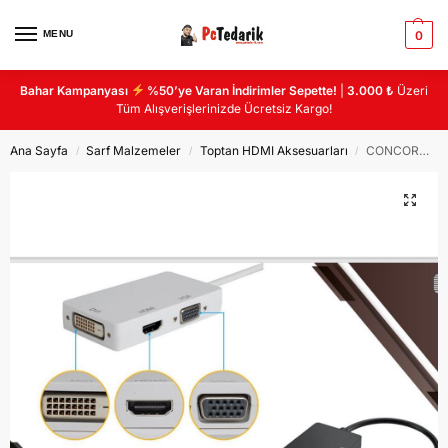
MENU
0
Bahar Kampanyası
%50’ye Varan İndirimler Sepette!
|
3.000 ₺
Üzeri
Tüm Alışverişlerinizde Ücretsiz Kargo!
Ana Sayfa
Sarf Malzemeler
Toptan HDMI Aksesuarları
CONCORD DPH – DP To VGA/HDMI/DVI Dönüştürücü
/
/
/