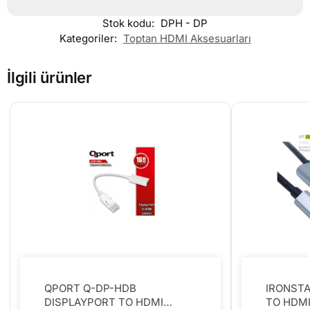
Stok kodu:
DPH - DP
Kategoriler:
Toptan HDMI Aksesuarları
İlgili ürünler
QPORT Q-DP-HDB
IRONSTA
DISPLAYPORT TO HDMI
TO HDM