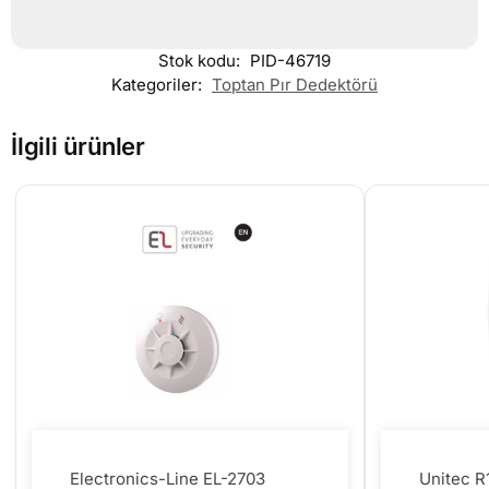
Stok kodu:
PID-46719
Kategoriler:
Toptan Pır Dedektörü
İlgili ürünler
Electronics-Line EL-2703
Unitec R