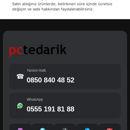
Satın aldığınız ürünlerde, belirlenen süre içinde ücretsiz
değişim ve iade hakkından faydalanabilirsiniz.
Yardım Hattı
☎
0850 840 48 52
WhatsApp
0555 191 81 88