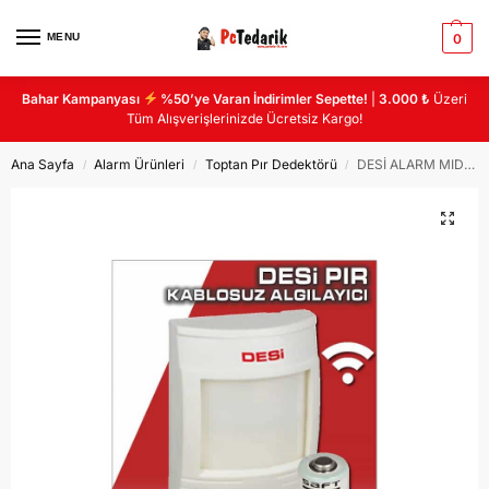
MENU
0
Bahar Kampanyası
%50’ye Varan İndirimler Sepette!
|
3.000 ₺
Üzeri
Tüm Alışverişlerinizde Ücretsiz Kargo!
Ana Sayfa
Alarm Ürünleri
Toptan Pır Dedektörü
DESİ ALARM MIDLINE KABLOSUZ PIR DEDEKTÖR LR46 RF PIR V2
/
/
/