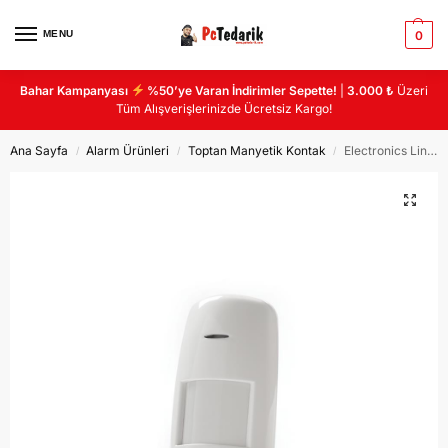
MENU
0
Bahar Kampanyası
%50’ye Varan İndirimler Sepette!
|
3.000 ₺
Üzeri
Tüm Alışverişlerinizde Ücretsiz Kargo!
Ana Sayfa
Alarm Ürünleri
Toptan Manyetik Kontak
Electronics Line EL-2607 Titreşimli pır dedektör
/
/
/