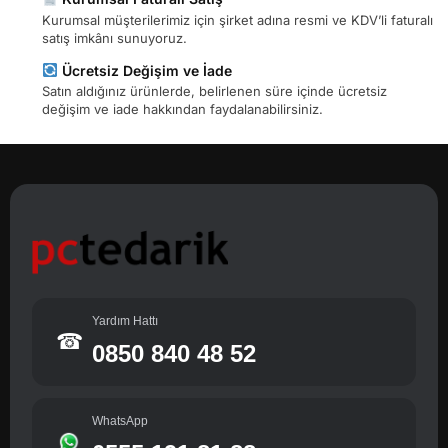
Kurumsal müşterilerimiz için şirket adına resmi ve KDV’li faturalı
satış imkânı sunuyoruz.
Ücretsiz Değişim ve İade
Satın aldığınız ürünlerde, belirlenen süre içinde ücretsiz
değişim ve iade hakkından faydalanabilirsiniz.
Yardım Hattı
☎
0850 840 48 52
WhatsApp