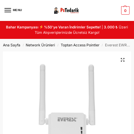
MENU
0
Bahar Kampanyası
%50’ye Varan İndirimler Sepette!
|
3.000 ₺
Üzeri
Tüm Alışverişlerinizde Ücretsiz Kargo!
Ana Sayfa
Network Ürünleri
Toptan Access Pointler
Everest EWR-N501 300Mbps 2.4GHz 1*WAN+1*LAN+WPS Router+AP+Repeater Wifi Range Extender
/
/
/