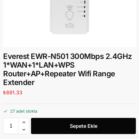
Everest EWR-N501 300Mbps 2.4GHz
1*WAN+1*LAN+WPS
Router+AP+Repeater Wifi Range
Extender
₺
691.33
27 adet stokta
Sepete Ekle