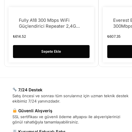
Fully A18 300 Mbps WiFi
Everest
Güçlendirici Repeater 2,4G
300Mbps
300Mbps
Dahili A
₺
614.52
₺
607.35
Kablosuz
Sepete Ekle
7/24 Destek
Satış öncesi ve sonrası tüm sorularınız için uzman teknik destek
ekibimiz 7/24 yanınızdadır.
Güvenli Alışveriş
SSL sertifikası ve güvenli ödeme altyapısı ile alışverişlerinizi
gönül rahatlığıyla tamamlayabilirsiniz.
Kurumsal Faturalı Satış