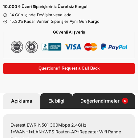
10.000 ₺ Üzeri Siparişleriniz Ücretsiz Kargo!
14 Gün İçinde Değişim veya İade
15.30’a Kadar Verilen Siparişler Aynı Gün Kargo
Güvenli Alışveriş
Questions? Request a Call Back
Açıklama
Ek bilgi
Değerlendirmeler
0
Everest EWR-N501 300Mbps 2.4GHz
1*WAN+1*LAN+WPS Router+AP+Repeater Wifi Range