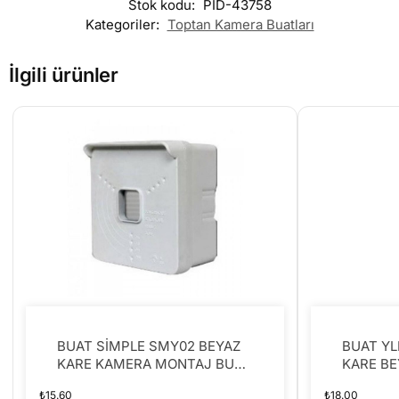
Stok kodu:
PID-43758
Kategoriler:
Toptan Kamera Buatları
İlgili ürünler
BUAT SİMPLE SMY02 BEYAZ
BUAT YL
KARE KAMERA MONTAJ BUAT
KARE BE
KALIN (K150)
₺
15.60
₺
18.00