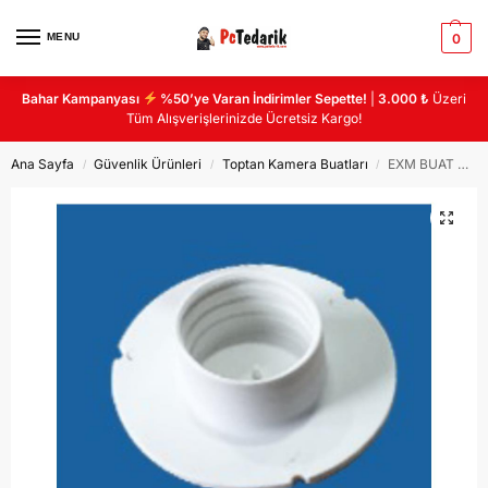
MENU
0
Bahar Kampanyası
%50’ye Varan İndirimler Sepette!
|
3.000 ₺
Üzeri
Tüm Alışverişlerinizde Ücretsiz Kargo!
Ana Sayfa
Güvenlik Ürünleri
Toptan Kamera Buatları
EXM BUAT DİŞİ APARAT
/
/
/