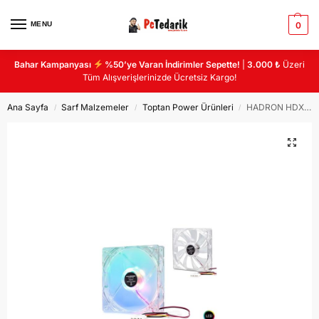
MENU
0
Bahar Kampanyası
%50’ye Varan İndirimler Sepette!
|
3.000 ₺
Üzeri
Tüm Alışverişlerinizde Ücretsiz Kargo!
Ana Sayfa
Sarf Malzemeler
Toptan Power Ürünleri
HADRON HDX1502(2513) KASA FANI LEDLİ 12CM
/
/
/