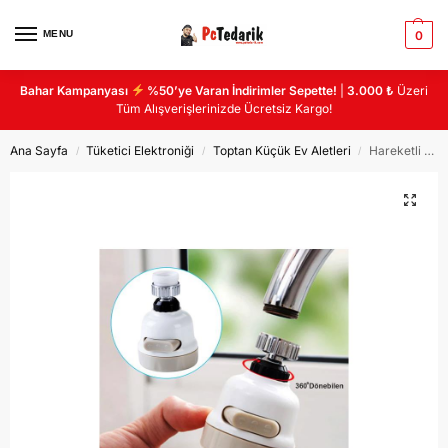
MENU
0
Bahar Kampanyası
%50’ye Varan İndirimler Sepette!
|
3.000 ₺
Üzeri
Tüm Alışverişlerinizde Ücretsiz Kargo!
Ana Sayfa
Tüketici Elektroniği
Toptan Küçük Ev Aletleri
Hareketli Mutfak Batarya Ucu – 360 Derece Dönebilen Musluk – Su Tasarrufu Filtre Püskürtücü -MR-024
/
/
/