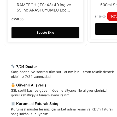
RAMTECH ( FS-43) 40 inç ve
500ml S
55 inç ARASI UYUMLU Lcd
Led plazma Tv
₺
2
₺
496.00
₺
256.05
Sepete Ekle
7/24 Destek
Satış öncesi ve sonrası tüm sorularınız için uzman teknik destek
ekibimiz 7/24 yanınızdadır.
Güvenli Alışveriş
SSL sertifikası ve güvenli ödeme altyapısı ile alışverişlerinizi
gönül rahatlığıyla tamamlayabilirsiniz.
Kurumsal Faturalı Satış
Kurumsal müşterilerimiz için şirket adına resmi ve KDV’li faturalı
satış imkânı sunuyoruz.