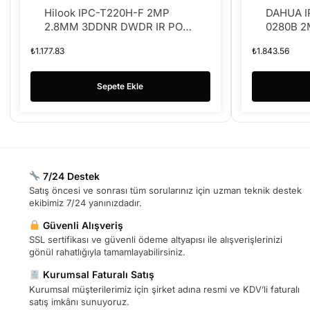
Hilook IPC-T220H-F 2MP
DAHUA I
2.8MM 3DDNR DWDR IR POE
0280B 2
H.265+ IP DOME KAMERA
FULLCOL
₺
1.177.83
₺
1.843.56
KAMERA
Sepete Ekle
7/24 Destek
Satış öncesi ve sonrası tüm sorularınız için uzman teknik destek
ekibimiz 7/24 yanınızdadır.
Güvenli Alışveriş
SSL sertifikası ve güvenli ödeme altyapısı ile alışverişlerinizi
gönül rahatlığıyla tamamlayabilirsiniz.
Kurumsal Faturalı Satış
Kurumsal müşterilerimiz için şirket adına resmi ve KDV’li faturalı
satış imkânı sunuyoruz.