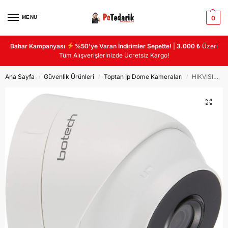
MENU
0
Bahar Kampanyası
%50’ye Varan İndirimler Sepette!
|
3.000 ₺
Üzeri
Tüm Alışverişlerinizde Ücretsiz Kargo!
Ana Sayfa
Güvenlik Ürünleri
Toptan Ip Dome Kameraları
HIKVISION (BOTECH) BT-IP133 3MP IP 2.8MM IP 30M IR POE IK10 IP67 DOME KAMERA
/
/
/