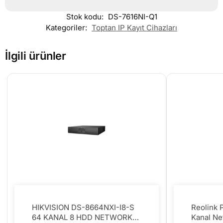
Stok kodu:
DS-7616NI-Q1
Kategoriler:
Toptan IP Kayıt Cihazları
İlgili ürünler
HIKVISION DS-8664NXI-I8-S
Reolink
64 KANAL 8 HDD NETWORK
Kanal Ne