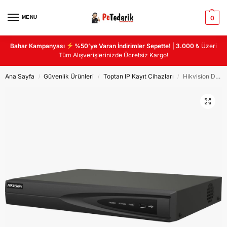
MENU
0
Bahar Kampanyası
%50’ye Varan İndirimler Sepette!
|
3.000 ₺
Üzeri
Tüm Alışverişlerinizde Ücretsiz Kargo!
Ana Sayfa
Güvenlik Ürünleri
Toptan IP Kayıt Cihazları
Hikvision DS-7616NI-Q1 16 KANAL NVR KAYIT CIHAZI
/
/
/