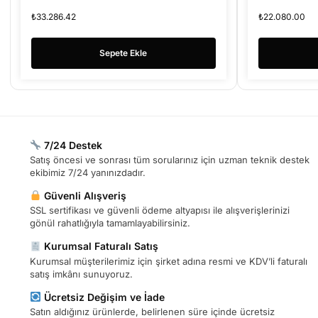
KAYIT CİHAZI
₺
33.286.42
₺
22.080.00
Sepete Ekle
7/24 Destek
Satış öncesi ve sonrası tüm sorularınız için uzman teknik destek
ekibimiz 7/24 yanınızdadır.
Güvenli Alışveriş
SSL sertifikası ve güvenli ödeme altyapısı ile alışverişlerinizi
gönül rahatlığıyla tamamlayabilirsiniz.
Kurumsal Faturalı Satış
Kurumsal müşterilerimiz için şirket adına resmi ve KDV’li faturalı
satış imkânı sunuyoruz.
Ücretsiz Değişim ve İade
Satın aldığınız ürünlerde, belirlenen süre içinde ücretsiz