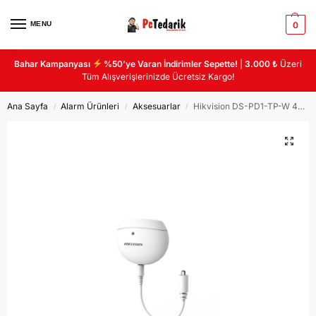
MENU
0
Bahar Kampanyası
%50’ye Varan İndirimler Sepette!
|
3.000 ₺
Üzeri
Tüm Alışverişlerinizde Ücretsiz Kargo!
Ana Sayfa
Alarm Ürünleri
Aksesuarlar
Hikvision DS-PD1-TP-W 433 MHz KABLOSUZ ISI-SICAKLIK DEDEKTÖRÜ
/
/
/