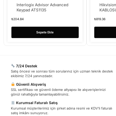
Interlogix Advisor Advanced
Hikvisi
Keypad ATS1135
KABLOS
₺
204.84
₺
819.36
Sepete Ekle
7/24 Destek
Satış öncesi ve sonrası tüm sorularınız için uzman teknik destek
ekibimiz 7/24 yanınızdadır.
Güvenli Alışveriş
SSL sertifikası ve güvenli ödeme altyapısı ile alışverişlerinizi
gönül rahatlığıyla tamamlayabilirsiniz.
Kurumsal Faturalı Satış
Kurumsal müşterilerimiz için şirket adına resmi ve KDV’li faturalı
satış imkânı sunuyoruz.