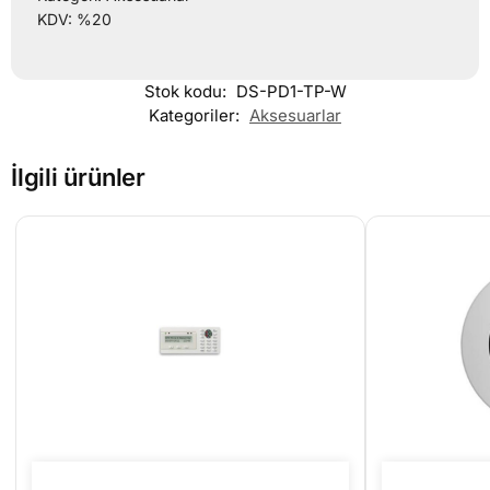
KDV: %20
Stok kodu:
DS-PD1-TP-W
Kategoriler:
Aksesuarlar
İlgili ürünler