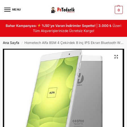
MENU
0
Bahar Kampanyası
%50’ye Varan İndirimler Sepette!
|
3.000 ₺
Üzeri
Tüm Alışverişlerinizde Ücretsiz Kargo!
Ana Sayfa
Hometech Alfa 8SM 4 Çekirdek 8 inç IPS Ekran Bluetooth WiFi Webcam Gümüş Android Tablet
/