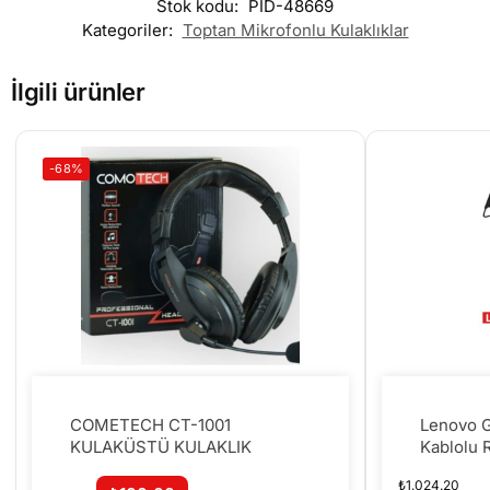
Stok kodu:
PID-48669
Kategoriler:
Toptan Mikrofonlu Kulaklıklar
İlgili ürünler
-68%
COMETECH CT-1001
Lenovo G
KULAKÜSTÜ KULAKLIK
Kablolu R
Gaming K
₺
1.024.20