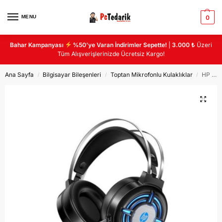
MENU
0
Bahar Kampanyası
%50’ye Varan İndirimler Sepette!
|
3.000 ₺
Üzeri
Tüm Alışverişlerinizde Ücretsiz Kargo!
Ana Sayfa
Bilgisayar Bileşenleri
Toptan Mikrofonlu Kulaklıklar
HP H120 Mikrofonlu Oyuncu Kulaklığı
/
/
/