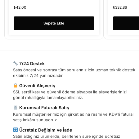
84 )
Aparatı(2
₺
42.00
₺
332.86
Sepete Ekle
7/24 Destek
Satış öncesi ve sonrası tüm sorularınız için uzman teknik destek
ekibimiz 7/24 yanınızdadır.
Güvenli Alışveriş
SSL sertifikası ve güvenli ödeme altyapısı ile alışverişlerinizi
gönül rahatlığıyla tamamlayabilirsiniz.
Kurumsal Faturalı Satış
Kurumsal müşterilerimiz için şirket adına resmi ve KDV’li faturalı
satış imkânı sunuyoruz.
Ücretsiz Değişim ve İade
Satın aldığınız ürünlerde, belirlenen süre içinde ücretsiz