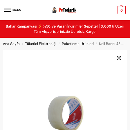
MENU
0
Bahar Kampanyası
%50’ye Varan İndirimler Sepette!
|
3.000 ₺
Üzeri
Tüm Alışverişlerinizde Ücretsiz Kargo!
Ana Sayfa
Tüketici Elektroniği
Paketleme Ürünleri
Koli Bandı 45 mm x 20 m Şeffaf Tekli (BANT K-144 )
/
/
/