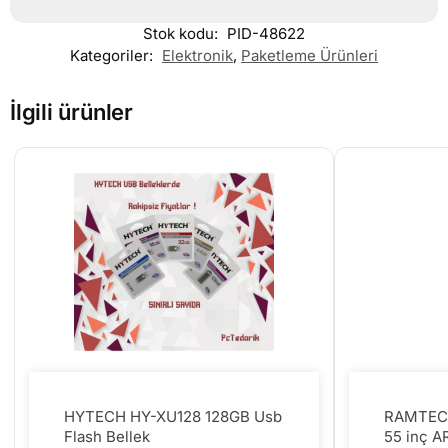
Stok kodu:
PID-48622
Kategoriler:
Elektronik
,
Paketleme Ürünleri
İlgili ürünler
HYTECH HY-XU128 128GB Usb
RAMTECH 
Flash Bellek
55 inç 