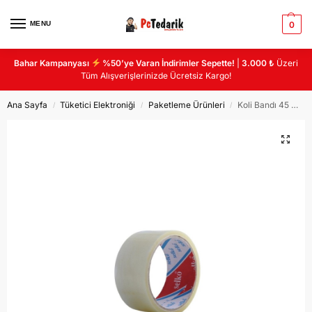
MENU
0
Bahar Kampanyası
%50’ye Varan İndirimler Sepette!
|
3.000 ₺
Üzeri
Tüm Alışverişlerinizde Ücretsiz Kargo!
Ana Sayfa
Tüketici Elektroniği
Paketleme Ürünleri
Koli Bandı 45 mm x 40 m Şeffaf Tekli (BANT K-96 )
/
/
/