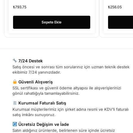
Led plaz
₺
793.75
₺
256.05
Sepete Ekle
7/24 Destek
Satış öncesi ve sonrası tüm sorularınız için uzman teknik destek
ekibimiz 7/24 yanınızdadır.
Güvenli Alışveriş
SSL sertifikası ve güvenli ödeme altyapısı ile alışverişlerinizi
gönül rahatlığıyla tamamlayabilirsiniz.
Kurumsal Faturalı Satış
Kurumsal müşterilerimiz için şirket adına resmi ve KDV’li faturalı
satış imkânı sunuyoruz.
Ücretsiz Değişim ve İade
Satın aldığınız ürünlerde, belirlenen süre içinde ücretsiz