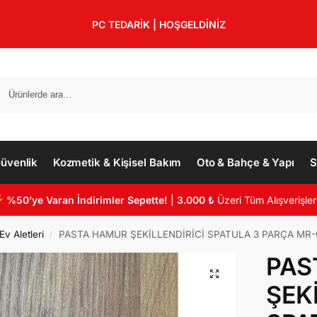
PC TEDARİK | HOŞGELDİNİZ
üvenlik
Kozmetik & Kişisel Bakım
Oto & Bahçe & Yapı
S
%50’ye Varan İndirimler Sepette!
|
3.000 ₺
Üzeri Tüm Alışverişler
v Aletleri
PASTA HAMUR ŞEKİLLENDİRİCİ SPATULA 3 PARÇA MR-
/
PAS
ŞEK