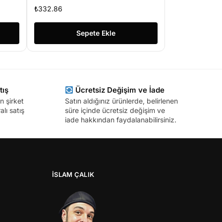
Aparatı(2.el)
₺
332.86
Sepete Ekle
tış
Ücretsiz Değişim ve İade
n şirket
Satın aldığınız ürünlerde, belirlenen
lı satış
süre içinde ücretsiz değişim ve
iade hakkından faydalanabilirsiniz.
İSLAM ÇALIK