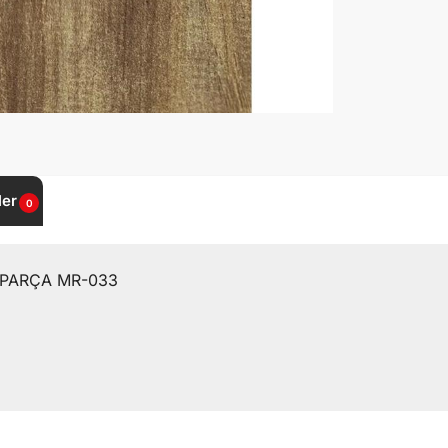
ler
0
 PARÇA MR-033