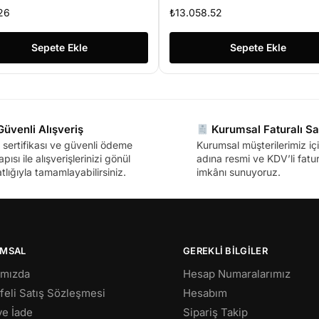
26
₺
13.058.52
Sepete Ekle
Sepete Ekle
üvenli Alışveriş
Kurumsal Faturalı Sa
sertifikası ve güvenli ödeme
Kurumsal müşterilerimiz içi
apısı ile alışverişlerinizi gönül
adına resmi ve KDV’li fatura
tlığıyla tamamlayabilirsiniz.
imkânı sunuyoruz.
MSAL
GEREKLİ BİLGİLER
ımızda
Hesap Numaralarımız
eli Satış Sözleşmesi
Hesabım
 ve İade
Sipariş Takip