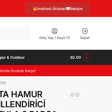
İndirimli Ürünler
İletişim
Ara
Giriş Yap / Kayıt Ol
Sepet
por & Outdoor
₺
0.00
0
inizde Ücretsiz Kargo!
033
TA HAMUR
İLLENDİRİCİ