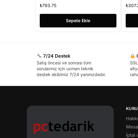
₺
793.75
₺
307.
Sepete Ekle
7/24 Destek
G
Satış öncesi ve sonrası tüm
SSL 
sorularınız için uzman teknik
alty
destek ekibimiz 7/24 yanınızdadır.
raha
KURU
Hakk
Mesaf
İptal