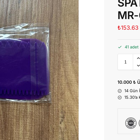
SPA
MR-
₺
153.63
41 adet 
10.000 ₺ Ü
14 Gün 
15.30’a 