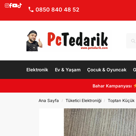
0850 840 48 52
Elektronik
Ev & Yaşam
Çocuk & Oyuncak
G
Bahar Kampanyası
Ana Sayfa
Tüketici Elektroniği
Toptan Küçük E
/
/