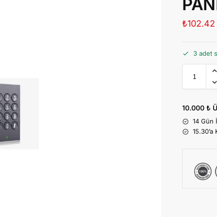
PAN
₺
102.42
3 adet 
10.000 ₺ Ü
14 Gün 
15.30’a 