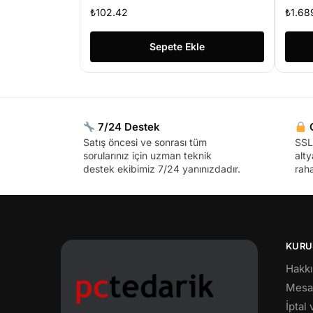
₺
102.42
₺
1.68
Sepete Ekle
7/24 Destek
G
Satış öncesi ve sonrası tüm
SSL 
sorularınız için uzman teknik
alty
destek ekibimiz 7/24 yanınızdadır.
raha
KURU
Hakk
Mesaf
İptal