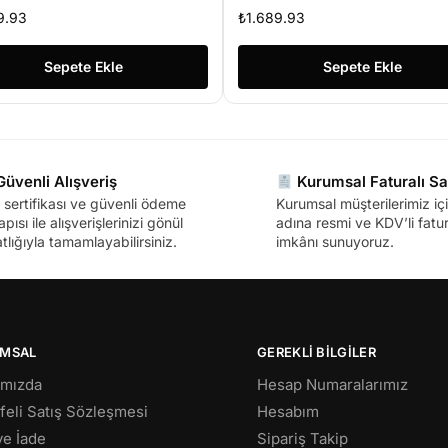
9.93
₺
1.689.93
Sepete Ekle
Sepete Ekle
üvenli Alışveriş
Kurumsal Faturalı Sa
sertifikası ve güvenli ödeme
Kurumsal müşterilerimiz içi
apısı ile alışverişlerinizi gönül
adına resmi ve KDV’li fatura
tlığıyla tamamlayabilirsiniz.
imkânı sunuyoruz.
MSAL
GEREKLİ BİLGİLER
ımızda
Hesap Numaralarımız
eli Satış Sözleşmesi
Hesabım
 ve İade
Sipariş Takip