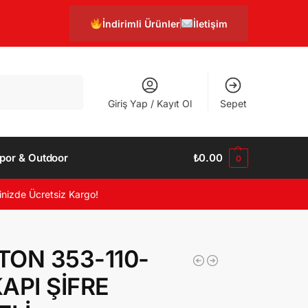
İndirimli Ürünler
İletişim
Ara
Giriş Yap / Kayıt Ol
Sepet
por & Outdoor
₺
0.00
0
inizde Ücretsiz Kargo!
TON 353-110-
API ŞİFRE