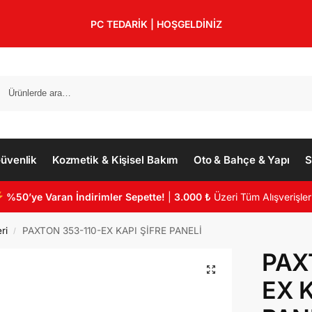
PC TEDARİK | HOŞGELDİNİZ
üvenlik
Kozmetik & Kişisel Bakım
Oto & Bahçe & Yapı
S
%50’ye Varan İndirimler Sepette!
|
3.000 ₺
Üzeri Tüm Alışverişler
ri
PAXTON 353-110-EX KAPI ŞİFRE PANELİ
/
PAX
EX K