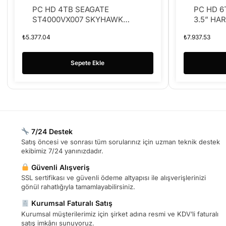
PC HD 4TB SEAGATE
PC HD 6
ST4000VX007 SKYHAWK
3.5” HA
5900RPM SATA3 256MB
₺
5.377.04
₺
7.937.53
GÜVENLİK HDD
Sepete Ekle
7/24 Destek
Satış öncesi ve sonrası tüm sorularınız için uzman teknik destek
ekibimiz 7/24 yanınızdadır.
Güvenli Alışveriş
SSL sertifikası ve güvenli ödeme altyapısı ile alışverişlerinizi
gönül rahatlığıyla tamamlayabilirsiniz.
Kurumsal Faturalı Satış
Kurumsal müşterilerimiz için şirket adına resmi ve KDV’li faturalı
satış imkânı sunuyoruz.