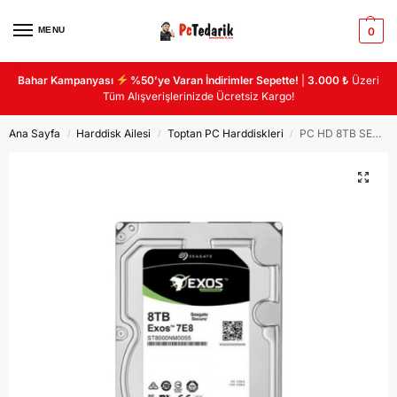
MENU
0
Bahar Kampanyası
%50’ye Varan İndirimler Sepette!
|
3.000 ₺
Üzeri
Tüm Alışverişlerinizde Ücretsiz Kargo!
Ana Sayfa
Harddisk Ailesi
Toptan PC Harddiskleri
PC HD 8TB SEAGATE ST8000NM0016 EXOS ENTERPRISE 8TB 7200RPM 256MB SATA3 7-24 HDD
/
/
/