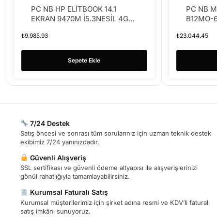
PC NB HP ELİTBOOK 14.1
PC NB M
EKRAN 9470M İ5.3NESİL 4GB
B12MO-62
RAM 120GB SSD (2.EL)
1235U 8
₺
9.985.93
₺
23.044.45
Freedos 
Bilgisaya
Sepete Ekle
7/24 Destek
Satış öncesi ve sonrası tüm sorularınız için uzman teknik destek
ekibimiz 7/24 yanınızdadır.
Güvenli Alışveriş
SSL sertifikası ve güvenli ödeme altyapısı ile alışverişlerinizi
gönül rahatlığıyla tamamlayabilirsiniz.
Kurumsal Faturalı Satış
Kurumsal müşterilerimiz için şirket adına resmi ve KDV’li faturalı
satış imkânı sunuyoruz.