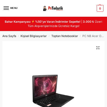
MENU
0
Bahar Kampanyası
%50’ye Varan İndirimler Sepette!
|
3.000 ₺
Üzeri
Tüm Alışverişlerinizde Ücretsiz Kargo!
Ana Sayfa
Kişisel Bilgisayarlar
Toptan Notebooklar
PC NB Acer One 14 Z3-471 AMD A6-7350B 4 GB RAM 128 GB SSD 14″ W10H Dizüstü Bilgisayar
/
/
/