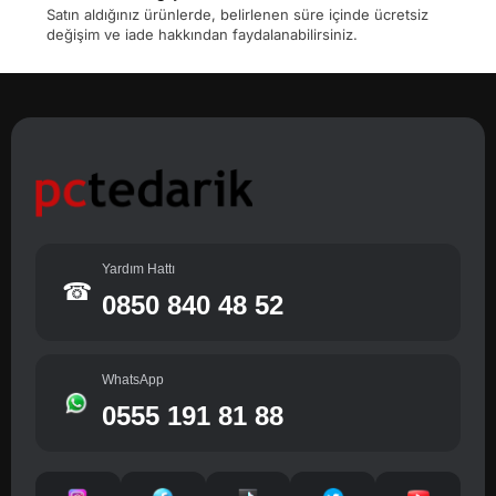
Satın aldığınız ürünlerde, belirlenen süre içinde ücretsiz
değişim ve iade hakkından faydalanabilirsiniz.
Yardım Hattı
☎
0850 840 48 52
WhatsApp
0555 191 81 88