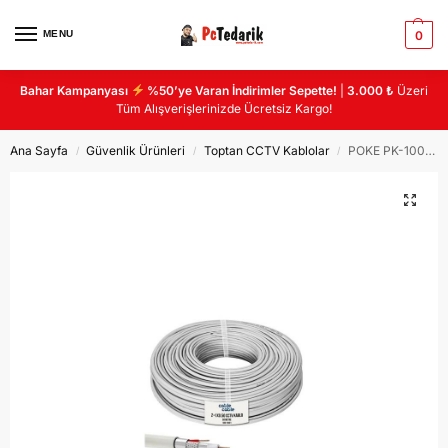
MENU
0
Bahar Kampanyası
%50’ye Varan İndirimler Sepette!
|
3.000 ₺
Üzeri
Tüm Alışverişlerinizde Ücretsiz Kargo!
Ana Sayfa
Güvenlik Ürünleri
Toptan CCTV Kablolar
POKE PK-100 KAMERA KABLOSU 2+1 CCTV 0.50 GOLD 100 METRE YERLİ
/
/
/