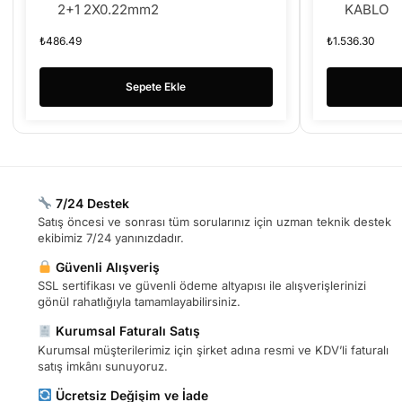
2+1 2X0.22mm2
KABLO
₺
486.49
₺
1.536.30
Sepete Ekle
7/24 Destek
Satış öncesi ve sonrası tüm sorularınız için uzman teknik destek
ekibimiz 7/24 yanınızdadır.
Güvenli Alışveriş
SSL sertifikası ve güvenli ödeme altyapısı ile alışverişlerinizi
gönül rahatlığıyla tamamlayabilirsiniz.
Kurumsal Faturalı Satış
Kurumsal müşterilerimiz için şirket adına resmi ve KDV’li faturalı
satış imkânı sunuyoruz.
Ücretsiz Değişim ve İade