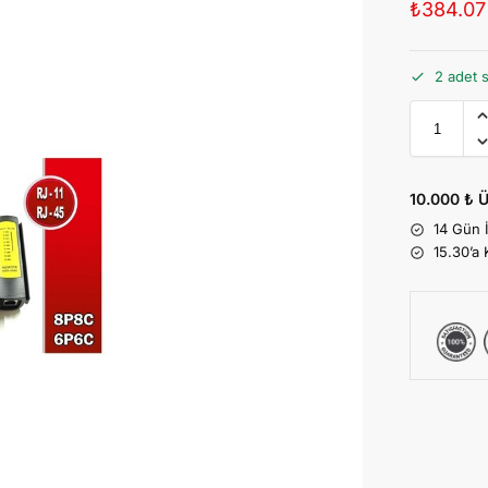
₺
384.07
2 adet 
10.000 ₺ Ü
14 Gün 
15.30’a 