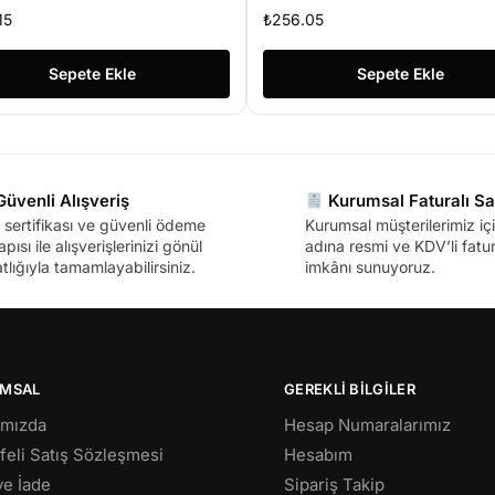
15
₺
256.05
Sepete Ekle
Sepete Ekle
üvenli Alışveriş
Kurumsal Faturalı Sa
sertifikası ve güvenli ödeme
Kurumsal müşterilerimiz içi
apısı ile alışverişlerinizi gönül
adına resmi ve KDV’li fatura
tlığıyla tamamlayabilirsiniz.
imkânı sunuyoruz.
MSAL
GEREKLİ BİLGİLER
ımızda
Hesap Numaralarımız
eli Satış Sözleşmesi
Hesabım
 ve İade
Sipariş Takip