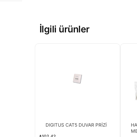
İlgili ürünler
DIGITUS CAT5 DUVAR PRİZİ
HA
ME
₺
102.42