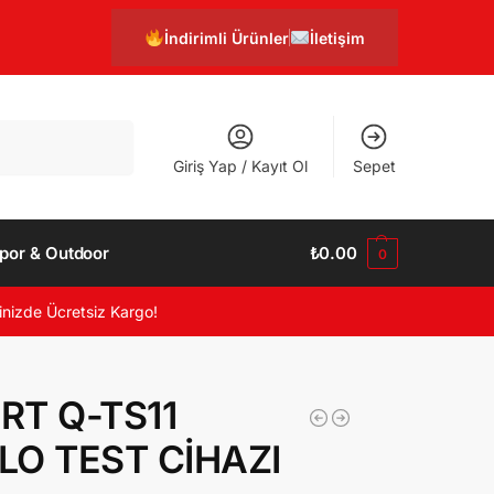
İndirimli Ürünler
İletişim
Ara
Giriş Yap / Kayıt Ol
Sepet
por & Outdoor
₺
0.00
0
inizde Ücretsiz Kargo!
RT Q-TS11
LO TEST CİHAZI