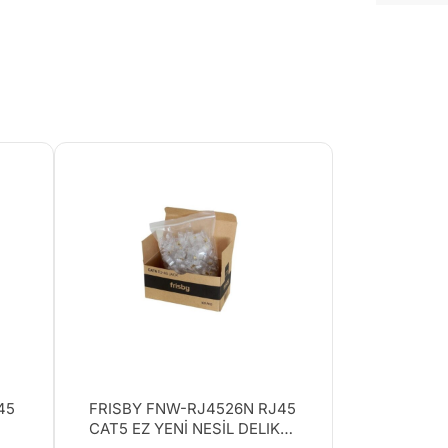
45
FRISBY FNW-RJ4526N RJ45
CAT5 EZ YENİ NESİL DELIKLI