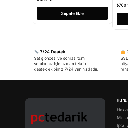
₺
768.
Sepete Ekle
7/24 Destek
G
Satış öncesi ve sonrası tüm
SSL 
sorularınız için uzman teknik
alty
destek ekibimiz 7/24 yanınızdadır.
raha
KURU
Hakk
Mesaf
İptal