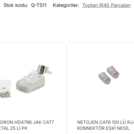
Stok kodu:
Q-TS11
Kategoriler:
Toptan Rj45 Parçaları
DRON HD4766 JAK CAT7
NETOJEN CAT6 100 LÜ RJ
TAL 25 Lİ PK
KONNEKTÖR ESKİ NESİL