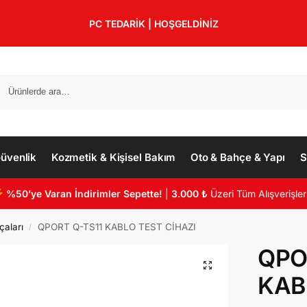
PC TEDARİK | HOŞGELDİNİZ
üvenlik
Kozmetik & Kişisel Bakım
Oto & Bahçe & Yapı
S
%50’ye Varan İndirimler Sepette!
|
3.000 ₺
Üzeri Tüm Alışverişler
çaları
QPORT Q-TS11 KABLO TEST CİHAZI
/
QPO
KAB