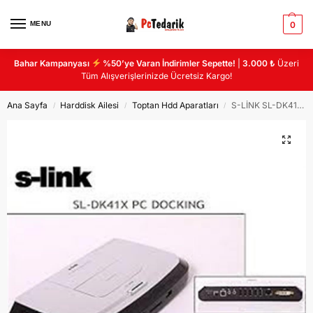
MENU
0
Bahar Kampanyası
%50’ye Varan İndirimler Sepette!
|
3.000 ₺
Üzeri
Tüm Alışverişlerinizde Ücretsiz Kargo!
Ana Sayfa
Harddisk Ailesi
Toptan Hdd Aparatları
S-LİNK SL-DK41X HARDDİSK PC DOCKİNG
/
/
/