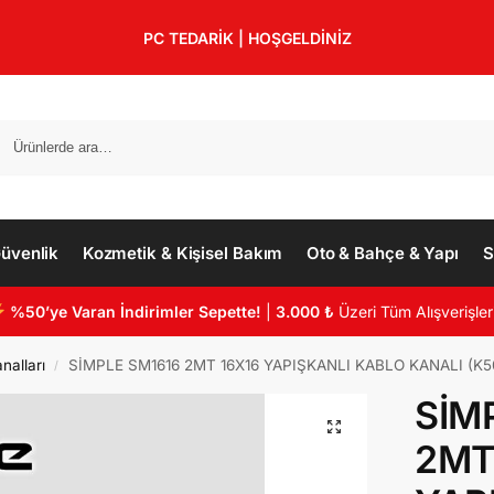
PC TEDARİK | HOŞGELDİNİZ
üvenlik
Kozmetik & Kişisel Bakım
Oto & Bahçe & Yapı
S
%50’ye Varan İndirimler Sepette!
|
3.000 ₺
Üzeri Tüm Alışverişler
nalları
SİMPLE SM1616 2MT 16X16 YAPIŞKANLI KABLO KANALI (K5
/
SİM
2MT