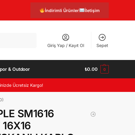
İndirimli Ürünler
İletişim
Ara
Giriş Yap / Kayıt Ol
Sepet
por & Outdoor
₺
0.00
0
inizde Ücretsiz Kargo!
0)
PLE SM1616
 16X16