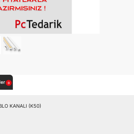
ler
0
BLO KANALI (K50)