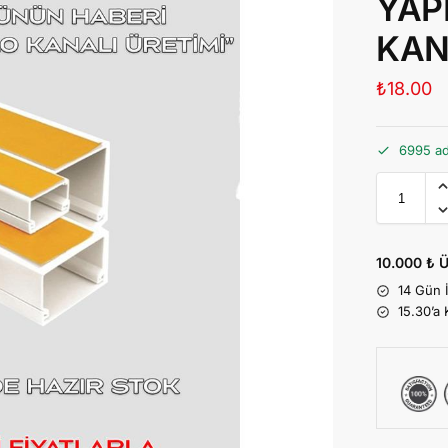
YAP
KAN
₺
18.00
6995 ad
10.000 ₺ Ü
14 Gün 
15.30’a 