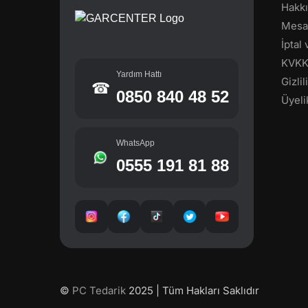
Hakk
Mesaf
İptal
KVK
Yardım Hattı
Gizli
☎
0850 840 48 52
Üyeli
WhatsApp
0555 191 81 88
©
PC Tedarik
2025 | Tüm Hakları Saklıdır