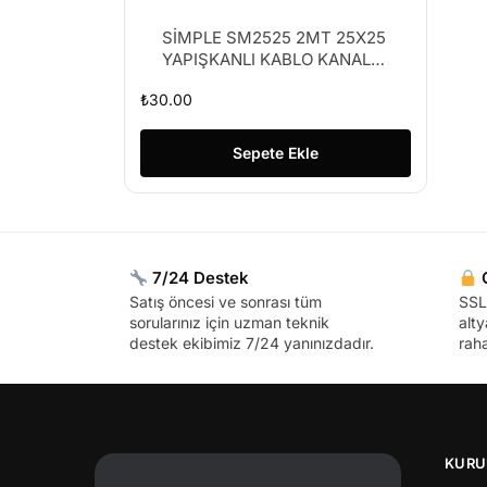
SİMPLE SM2525 2MT 25X25
YAPIŞKANLI KABLO KANALI
(K25)
₺
30.00
Sepete Ekle
7/24 Destek
G
Satış öncesi ve sonrası tüm
SSL 
sorularınız için uzman teknik
alty
destek ekibimiz 7/24 yanınızdadır.
raha
KURU