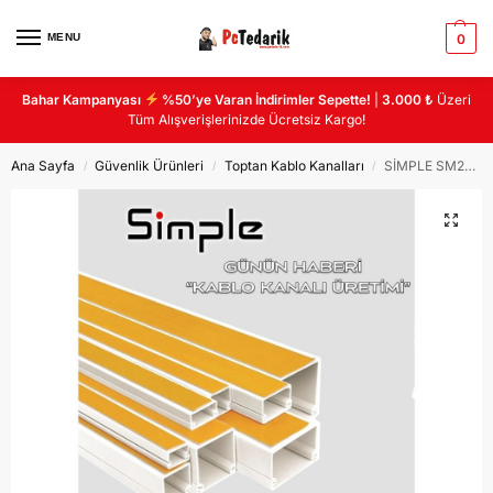
MENU
0
Bahar Kampanyası
%50’ye Varan İndirimler Sepette!
|
3.000 ₺
Üzeri
Tüm Alışverişlerinizde Ücretsiz Kargo!
Ana Sayfa
Güvenlik Ürünleri
Toptan Kablo Kanalları
SİMPLE SM2525 2MT 25X25 YAPIŞKANLI KABLO KANALI (K25)
/
/
/