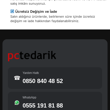
satış imkânı sunuyoruz.
Ücretsiz Değişim ve İade
Satın aldığınız ürünlerde, belirlenen süre içinde ücretsiz
değişim ve iade hakkından faydalanabilirsiniz.
Yardım Hattı
☎
0850 840 48 52
WhatsApp
0555 191 81 88