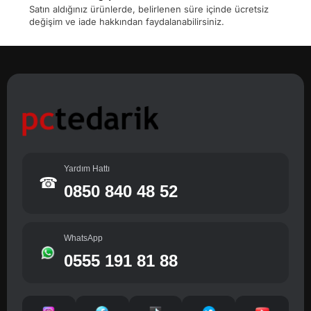
Satın aldığınız ürünlerde, belirlenen süre içinde ücretsiz
değişim ve iade hakkından faydalanabilirsiniz.
Yardım Hattı
☎
0850 840 48 52
WhatsApp
0555 191 81 88