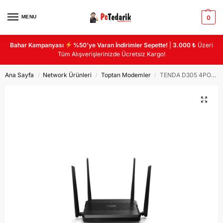
MENU
0
Bahar Kampanyası
%50’ye Varan İndirimler Sepette!
|
3.000 ₺
Üzeri
Tüm Alışverişlerinizde Ücretsiz Kargo!
Ana Sayfa
Network Ürünleri
Toptan Modemler
TENDA D305 4PORT ADSL2+ 300Mbps MODEM/ROUTER
/
/
/