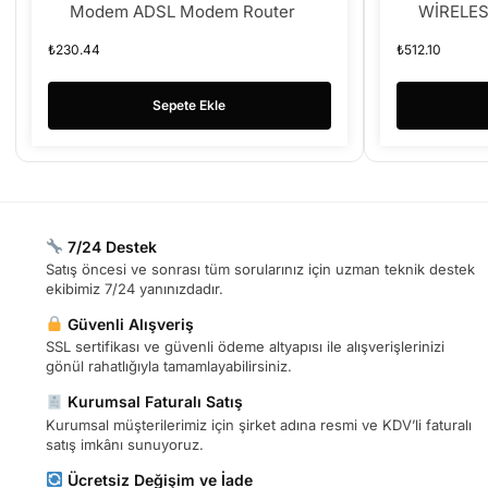
Modem ADSL Modem Router
WİRELE
ROUTER (
₺
230.44
₺
512.10
Sepete Ekle
7/24 Destek
Satış öncesi ve sonrası tüm sorularınız için uzman teknik destek
ekibimiz 7/24 yanınızdadır.
Güvenli Alışveriş
SSL sertifikası ve güvenli ödeme altyapısı ile alışverişlerinizi
gönül rahatlığıyla tamamlayabilirsiniz.
Kurumsal Faturalı Satış
Kurumsal müşterilerimiz için şirket adına resmi ve KDV’li faturalı
satış imkânı sunuyoruz.
Ücretsiz Değişim ve İade