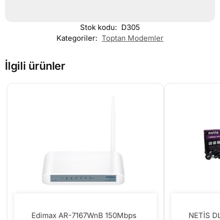
Stok kodu:
D305
Kategoriler:
Toptan Modemler
İlgili ürünler
Edimax AR-7167WnB 150Mbps
NETİS D