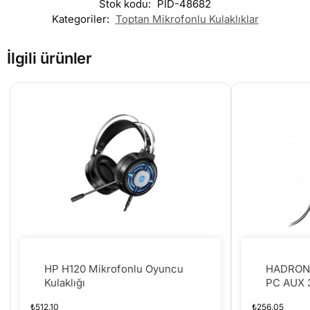
Stok kodu:
PID-48682
Kategoriler:
Toptan Mikrofonlu Kulaklıklar
İlgili ürünler
HP H120 Mikrofonlu Oyuncu
HADRON
Kulaklığı
PC AUX 
₺
512.10
₺
256.05