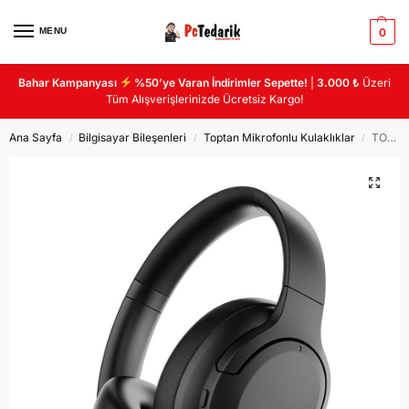
MENU
0
Bahar Kampanyası
%50’ye Varan İndirimler Sepette!
|
3.000 ₺
Üzeri
Tüm Alışverişlerinizde Ücretsiz Kargo!
Ana Sayfa
Bilgisayar Bileşenleri
Toptan Mikrofonlu Kulaklıklar
TOPTAN KULAKLIK 500TL
/
/
/