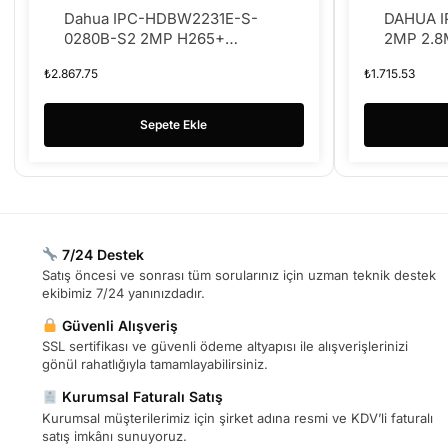
Dahua IPC-HDBW2231E-S-
DAHUA 
0280B-S2 2MP H265+
2MP 2.8
STARLIGHT IP DOME KAMERA
KAMERA
₺
2.867.75
₺
1.715.53
Sepete Ekle
7/24 Destek
Satış öncesi ve sonrası tüm sorularınız için uzman teknik destek
ekibimiz 7/24 yanınızdadır.
Güvenli Alışveriş
SSL sertifikası ve güvenli ödeme altyapısı ile alışverişlerinizi
gönül rahatlığıyla tamamlayabilirsiniz.
Kurumsal Faturalı Satış
Kurumsal müşterilerimiz için şirket adına resmi ve KDV’li faturalı
satış imkânı sunuyoruz.