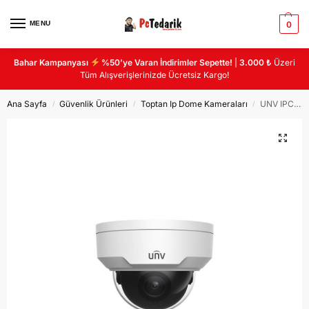
MENU
0
Bahar Kampanyası
%50’ye Varan İndirimler Sepette!
|
3.000 ₺
Üzeri
Tüm Alışverişlerinizde Ücretsiz Kargo!
Ana Sayfa
Güvenlik Ürünleri
Toptan Ip Dome Kameraları
UNV IPC324LE-DSF28K-G 4MP HD VANDL RESİSTANT IR FİXED DOME NETWORK KAMERA
/
/
/