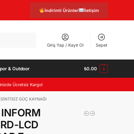
İndirimli Ürünler
İletişim
Ara
Giriş Yap / Kayıt Ol
Sepet
por & Outdoor
₺
0.00
0
inizde Ücretsiz Kargo!
SİNTİSİZ GÜÇ KAYNAĞI
 INFORM
RD-LCD