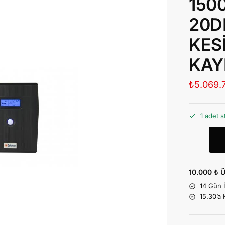
150
20D
KES
KAY
₺
5.069.
1 adet s
10.000 ₺ Ü
14 Gün 
15.30’a 