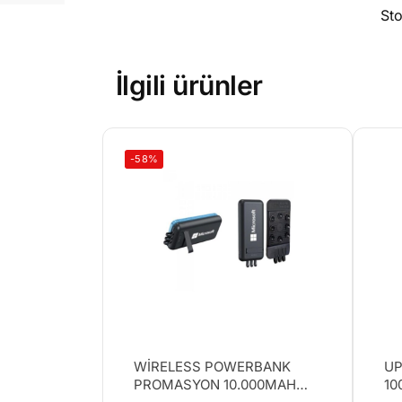
St
İlgili ürünler
-58%
WİRELESS POWERBANK
UP
PROMASYON 10.000MAH
10