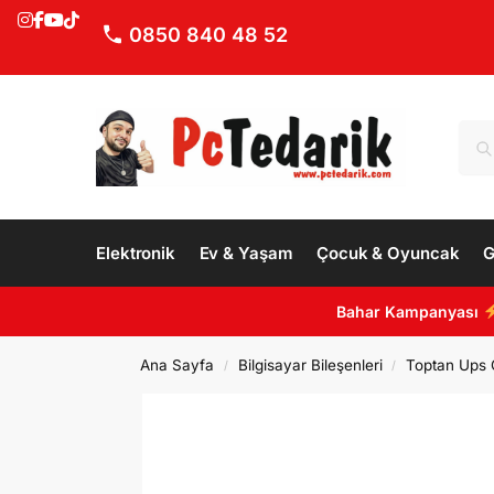
0850 840 48 52
Elektronik
Ev & Yaşam
Çocuk & Oyuncak
G
Bahar Kampanyası
Ana Sayfa
Bilgisayar Bileşenleri
Toptan Ups 
/
/