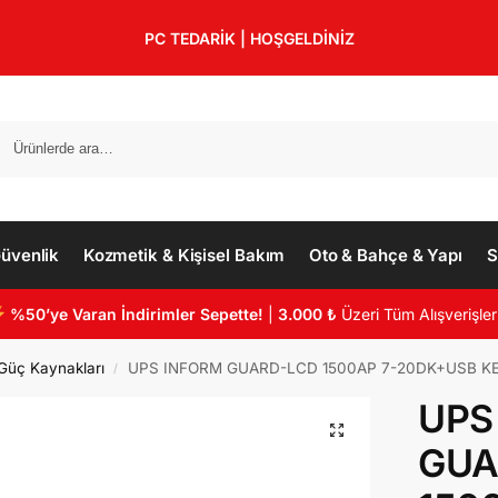
PC TEDARİK | HOŞGELDİNİZ
üvenlik
Kozmetik & Kişisel Bakım
Oto & Bahçe & Yapı
S
%50’ye Varan İndirimler Sepette!
|
3.000 ₺
Üzeri Tüm Alışverişler
Güç Kaynakları
UPS INFORM GUARD-LCD 1500AP 7-20DK+USB KE
/
UPS
GUA