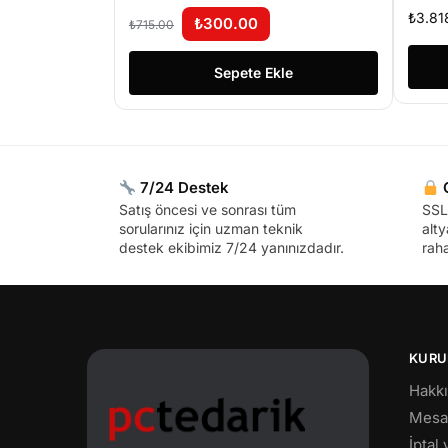
GP180
GÜ
₺
3.81
₺
300.00
₺
715.00
Sepete Ekle
7/24 Destek
G
Satış öncesi ve sonrası tüm
SSL 
sorularınız için uzman teknik
alty
destek ekibimiz 7/24 yanınızdadır.
raha
KURU
Hakk
Mesaf
İptal