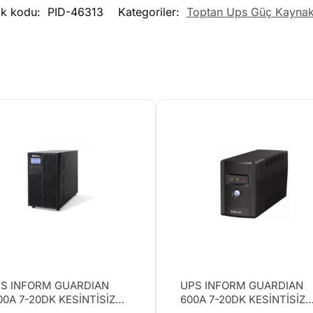
ok kodu:
PID-46313
Kategoriler:
Toptan Ups Güç Kaynakl
S INFORM GUARDIAN
UPS INFORM GUARDIAN
00A 7-20DK KESİNTİSİZ
600A 7-20DK KESİNTİSİZ