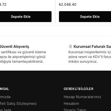
Ç KAYNAĞI
GÜÇ KAYNAĞI
8.72
₺
2.048.40
Sepete Ekle
Sepete Ekle
üvenli Alışveriş
Kurumsal Faturalı Sa
sertifikası ve güvenli ödeme
Kurumsal müşterilerimiz içi
apısı ile alışverişlerinizi gönül
adına resmi ve KDV’li fatura
tlığıyla tamamlayabilirsiniz.
imkânı sunuyoruz.
MSAL
GEREKLİ BİLGİLER
ımızda
Hesap Numaralarımız
eli Satış Sözleşmesi
Hesabım
 ve İade
Sipariş Takip