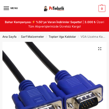
MENU
0
Bahar Kampanyası
%50’ye Varan İndirimler Sepette!
|
3.000 ₺
Üzeri
Tüm Alışverişlerinizde Ücretsiz Kargo!
Ana Sayfa
Sarf Malzemeler
Toptan Vga Kablolar
VGA Uzatma Kablo 15 Pın Erkek-Erkek 1.8MT VGA Uzatma Kablosu
/
/
/