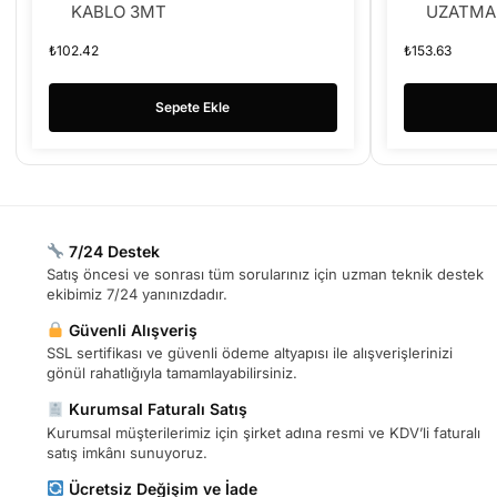
KABLO 3MT
UZATMA 
ERKEK
₺
102.42
₺
153.63
Sepete Ekle
7/24 Destek
Satış öncesi ve sonrası tüm sorularınız için uzman teknik destek
ekibimiz 7/24 yanınızdadır.
Güvenli Alışveriş
SSL sertifikası ve güvenli ödeme altyapısı ile alışverişlerinizi
gönül rahatlığıyla tamamlayabilirsiniz.
Kurumsal Faturalı Satış
Kurumsal müşterilerimiz için şirket adına resmi ve KDV’li faturalı
satış imkânı sunuyoruz.
Ücretsiz Değişim ve İade