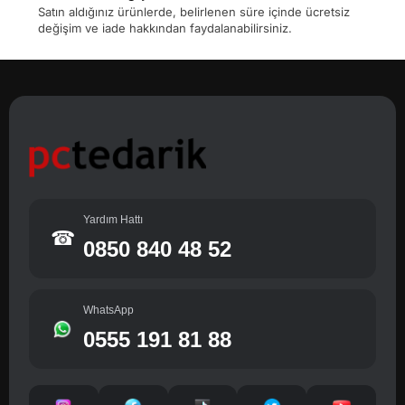
Satın aldığınız ürünlerde, belirlenen süre içinde ücretsiz
değişim ve iade hakkından faydalanabilirsiniz.
Yardım Hattı
☎
0850 840 48 52
WhatsApp
0555 191 81 88