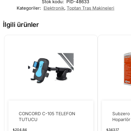
Stok kodu:
PID-48633
Kategoriler:
Elektronik
,
Toptan Traş Makineleri
İlgili ürünler
CONCORD C-105 TELEFON
Subzero 
TUTUCU
Hoparlör
₺
204.84
₺
343.17