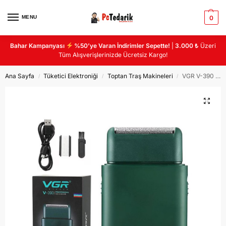
MENU
0
Bahar Kampanyası
%50’ye Varan İndirimler Sepette!
|
3.000 ₺
Üzeri
Tüm Alışverişlerinizde Ücretsiz Kargo!
Ana Sayfa
Tüketici Elektroniği
Toptan Traş Makineleri
VGR V-390 SAKAL TRAŞ MAKİNASI
/
/
/