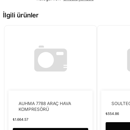
İlgili ürünler
AUHMA 7788 ARAÇ HAVA
SOULTEC
KOMPRESÖRÜ
₺
554.86
₺
1.664.57