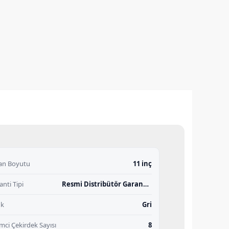
an Boyutu
11 inç
anti Tipi
Resmi Distribütör Garantili
nk
Gri
emci Çekirdek Sayısı
8