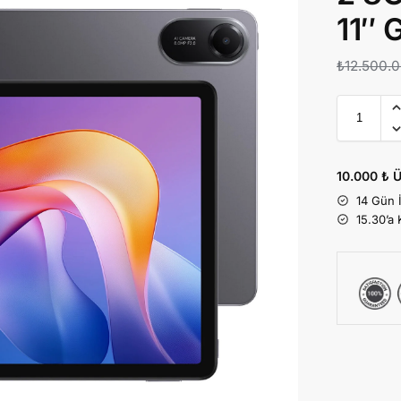
11″ 
₺
12.500.
10.000 ₺ Ü
14 Gün 
15.30’a 