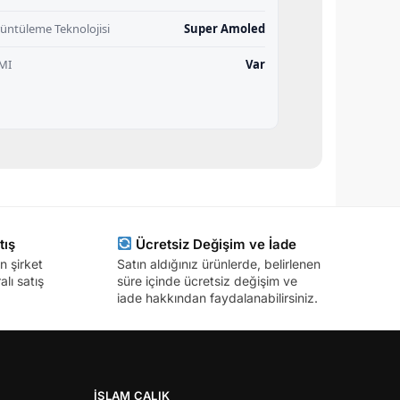
üntüleme Teknolojisi
Super Amoled
MI
Var
tış
Ücretsiz Değişim ve İade
n şirket
Satın aldığınız ürünlerde, belirlenen
lı satış
süre içinde ücretsiz değişim ve
iade hakkından faydalanabilirsiniz.
İSLAM ÇALIK