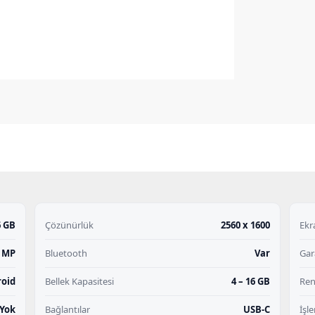
6 GB
Çözünürlük
2560 x 1600
Ekr
0 MP
Bluetooth
Var
Gar
roid
Bellek Kapasitesi
4 – 16 GB
Re
Yok
Bağlantılar
USB-C
İşl