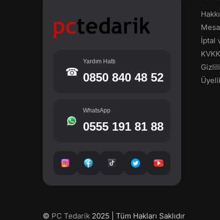
Hakk
Mesaf
İptal
KVK
Yardım Hattı
Gizli
☎
0850 840 48 52
Üyeli
WhatsApp
0555 191 81 88
©
PC Tedarik
2025 | Tüm Hakları Saklıdır