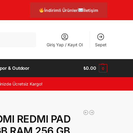
İndirimli Ürünler
İletişim
Ara
Giriş Yap / Kayıt Ol
Sepet
por & Outdoor
₺
0.00
0
inizde Ücretsiz Kargo!
OMI REDMI PAD
GB RAM 256 GB