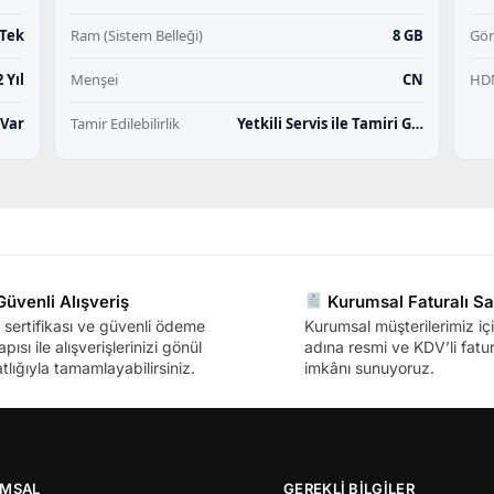
Tek
Ram (Sistem Belleği)
8 GB
Gör
2 Yıl
Menşei
CN
HD
Var
Tamir Edilebilirlik
Yetkili Servis ile Tamiri G…
üvenli Alışveriş
Kurumsal Faturalı Sa
sertifikası ve güvenli ödeme
Kurumsal müşterilerimiz içi
apısı ile alışverişlerinizi gönül
adına resmi ve KDV’li fatura
tlığıyla tamamlayabilirsiniz.
imkânı sunuyoruz.
MSAL
GEREKLİ BİLGİLER