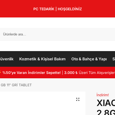
PC TEDARİK | HOŞGELDİNİZ
üvenlik
Kozmetik & Kişisel Bakım
Oto & Bahçe & Yapı
S
%50’ye Varan İndirimler Sepette!
|
3.000 ₺
Üzeri Tüm Alışverişler
GB 11″ GRİ TABLET
İndirim!
XIA
2 8