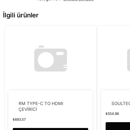
İlgili ürünler
RM TYPE-C TO HDMI
SOULTEC
ÇEVİRİCİ
₺
554.86
₺
693.57