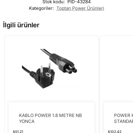
Stok kodu:
PID-43284
Kategoriler:
Toptan Power Ürünleri
İlgili ürünler
KABLO POWER 1.8 METRE NB
POWER 
YONCA
STANDA
₺
51.21
₺
102.42