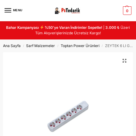
MENU
0
Bahar Kampanyası
%50’ye Varan İndirimler Sepette!
|
3.000 ₺
Üzeri
Tüm Alışverişlerinizde Ücretsiz Kargo!
Ana Sayfa
Sarf Malzemeler
Toptan Power Ürünleri
ZEYTEK 6 LI GRUP PRİZ KABLOLU
/
/
/