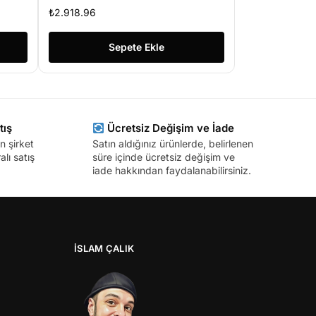
uplink + 1 SFP 120W 100m AI
₺
2.918.96
Dahili Power Aktif PoE
Switch
Sepete Ekle
tış
Ücretsiz Değişim ve İade
n şirket
Satın aldığınız ürünlerde, belirlenen
lı satış
süre içinde ücretsiz değişim ve
iade hakkından faydalanabilirsiniz.
İSLAM ÇALIK