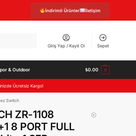
İndirimli Ürünler
İletişim
Ara
Giriş Yap / Kayıt Ol
Sepet
por & Outdoor
₺
0.00
0
inizde Ücretsiz Kargo!
ez Switch
CH ZR-1108
+1 8 PORT FULL