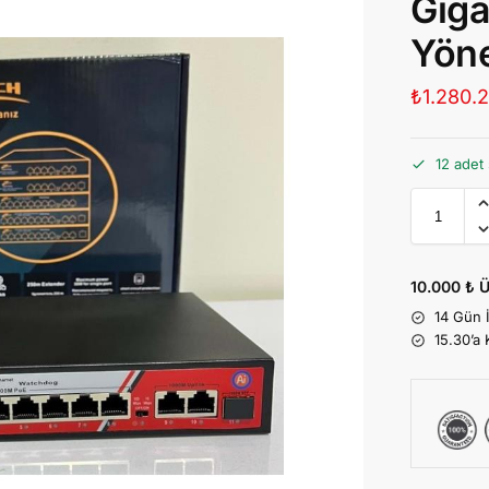
Giga
Yöne
₺
1.280.
12 adet 
10.000 ₺ Ü
14 Gün 
15.30’a 