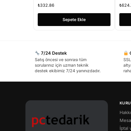
YO
₺
332.86
₺
624.
Sw
Sepete Ekle
7/24 Destek
G
Satış öncesi ve sonrası tüm
SSL 
sorularınız için uzman teknik
alty
destek ekibimiz 7/24 yanınızdadır.
raha
KURU
Hakk
Mesaf
İptal