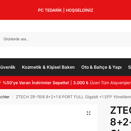
PC TEDARİK | HOŞGELDİNİZ
üvenlik
Kozmetik & Kişisel Bakım
Oto & Bahçe & Yapı
S
%50’ye Varan İndirimler Sepette!
|
3.000 ₺
Üzeri Tüm Alışverişler
chler
ZTECH ZR-1108 8+2+1 8 PORT FULL Gigabit +1 SFP Yönetilem
/
ZTE
8+2