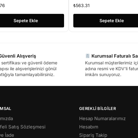
NETILEMEZ Gigabit
Çalıştır Switch
76
₺
563.31
itch
Sepete Ekle
Sepete Ekle
üvenli Alışveriş
Kurumsal Faturalı Sa
sertifikası ve güvenli ödeme
Kurumsal müşterilerimiz içi
apısı ile alışverişlerinizi gönül
adına resmi ve KDV’li fatura
tlığıyla tamamlayabilirsiniz.
imkânı sunuyoruz.
MSAL
GEREKLİ BİLGİLER
ımızda
Hesap Numaralarımız
eli Satış Sözleşmesi
Hesabım
 ve İade
Sipariş Takip