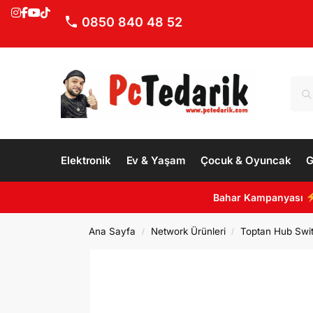
0850 840 48 52
Elektronik
Ev & Yaşam
Çocuk & Oyuncak
G
Bahar Kampanyası
Ana Sayfa
Network Ürünleri
Toptan Hub Swit
/
/