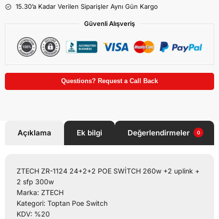
15.30’a Kadar Verilen Siparişler Aynı Gün Kargo
Güvenli Alışveriş
Questions? Request a Call Back
Açıklama
Ek bilgi
Değerlendirmeler
0
ZTECH ZR-1124 24+2+2 POE SWİTCH 260w +2 uplink +
2 sfp 300w
Marka: ZTECH
Kategori: Toptan Poe Switch
KDV: %20