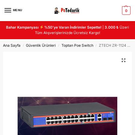
MENU
0
Bahar Kampanyası
%50’ye Varan İndirimler Sepette!
|
3.000 ₺
Üzeri
Tüm Alışverişlerinizde Ücretsiz Kargo!
Ana Sayfa
Güvenlik Ürünleri
Toptan Poe Switch
ZTECH ZR-1124 24+2+2 POE SWİTCH 260w +2 uplink + 2 sfp 300w
/
/
/