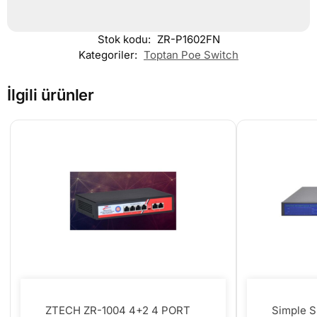
Stok kodu:
ZR-P1602FN
Kategoriler:
Toptan Poe Switch
İlgili ürünler
ZTECH ZR-1004 4+2 4 PORT
Simple 