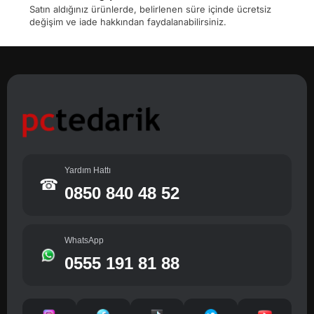
Satın aldığınız ürünlerde, belirlenen süre içinde ücretsiz
değişim ve iade hakkından faydalanabilirsiniz.
Yardım Hattı
☎
0850 840 48 52
WhatsApp
0555 191 81 88