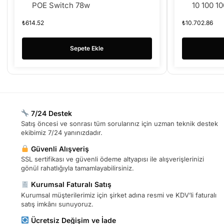
POE Switch 78w
10 100 1
Switch (D
₺
614.52
₺
10.702.86
Sepete Ekle
7/24 Destek
Satış öncesi ve sonrası tüm sorularınız için uzman teknik destek
ekibimiz 7/24 yanınızdadır.
Güvenli Alışveriş
SSL sertifikası ve güvenli ödeme altyapısı ile alışverişlerinizi
gönül rahatlığıyla tamamlayabilirsiniz.
Kurumsal Faturalı Satış
Kurumsal müşterilerimiz için şirket adına resmi ve KDV’li faturalı
satış imkânı sunuyoruz.
Ücretsiz Değişim ve İade