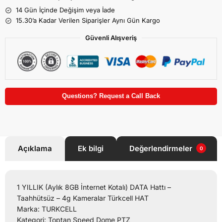
14 Gün İçinde Değişim veya İade
15.30’a Kadar Verilen Siparişler Aynı Gün Kargo
Güvenli Alışveriş
Questions? Request a Call Back
Açıklama
Ek bilgi
Değerlendirmeler
0
1 YILLIK (Aylık 8GB İnternet Kotalı) DATA Hattı –
Taahhütsüz – 4g Kameralar Türkcell HAT
Marka: TURKCELL
Kategori: Toptan Speed Dome PTZ