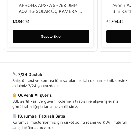
APRONX APX-WSP798 9MP
Avenir A
AOV 4G SOLAR ÜÇ KAMERA 2
Sim Kartl
SOLAR PANEL 40 LED PTZ
6mp Sola
₺
3.840.74
₺
2.304.44
Sepete Ekle
7/24 Destek
Satış öncesi ve sonrası tüm sorularınız için uzman teknik destek
ekibimiz 7/24 yanınızdadır.
Güvenli Alışveriş
SSL sertifikası ve güvenli ödeme altyapısı ile alışverişlerinizi
gönül rahatlığıyla tamamlayabilirsiniz.
Kurumsal Faturalı Satış
Kurumsal müşterilerimiz için şirket adına resmi ve KDV’li faturalı
satış imkânı sunuyoruz.