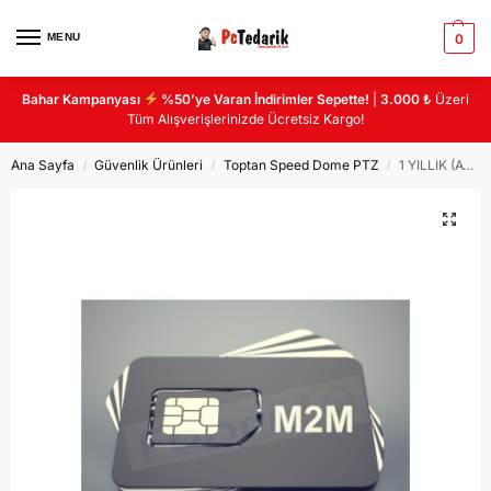
MENU
0
Bahar Kampanyası
%50’ye Varan İndirimler Sepette!
|
3.000 ₺
Üzeri
Tüm Alışverişlerinizde Ücretsiz Kargo!
Ana Sayfa
Güvenlik Ürünleri
Toptan Speed Dome PTZ
1 YILLIK (Aylık 8GB İnternet Kotalı) DATA Hattı – Taahhütsüz – 4g Kameralar Türkcell HAT
/
/
/