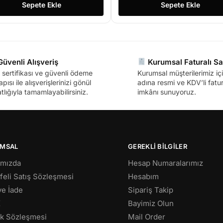
Sepete Ekle
Sepete Ekle
üvenli Alışveriş
Kurumsal Faturalı Sa
sertifikası ve güvenli ödeme
Kurumsal müşterilerimiz içi
apısı ile alışverişlerinizi gönül
adına resmi ve KDV’li fatura
tlığıyla tamamlayabilirsiniz.
imkânı sunuyoruz.
MSAL
GEREKLİ BİLGİLER
ımızda
Hesap Numaralarımız
eli Satış Sözleşmesi
Hesabım
 ve İade
Sipariş Takip
K
Bayimiz Olun
lik Sözleşmesi
Mail Order