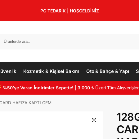
PC TEDARİK | HOŞGELDİNİZ
üvenlik
Kozmetik & Kişisel Bakım
Oto & Bahçe & Yapı
S
%50’ye Varan İndirimler Sepette!
|
3.000 ₺
Üzeri Tüm Alışverişler
 CARD HAFIZA KARTI OEM
128
CAR