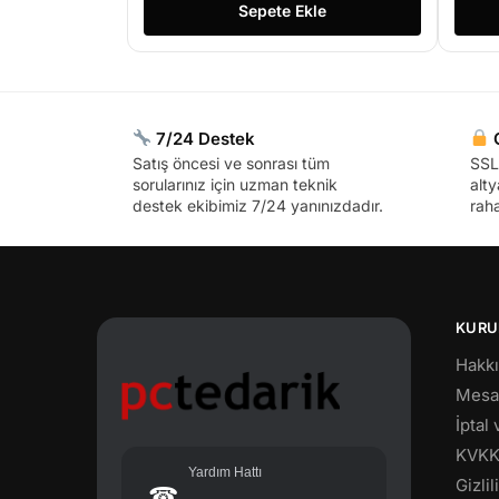
Sepete Ekle
7/24 Destek
G
Satış öncesi ve sonrası tüm
SSL 
sorularınız için uzman teknik
alty
destek ekibimiz 7/24 yanınızdadır.
raha
KURU
Hakk
Mesaf
İptal
KVK
Yardım Hattı
Gizli
☎