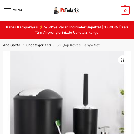
MENU
0
Bahar Kampanyası
%50’ye Varan İndirimler Sepette!
|
3.000 ₺
Üzeri
Tüm Alışverişlerinizde Ücretsiz Kargo!
Ana Sayfa
Uncategorized
5’li Çöp Kovası Banyo Seti
/
/