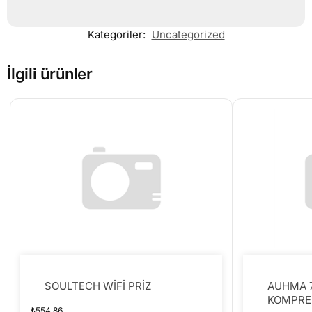
Kategoriler:
Uncategorized
İlgili ürünler
SOULTECH WİFİ PRİZ
AUHMA 7
KOMPRE
₺
554.86