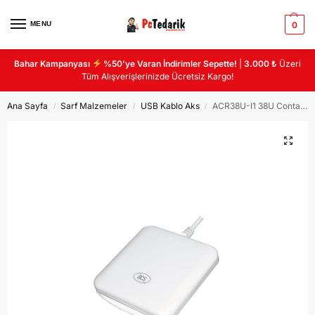
MENU
0
Bahar Kampanyası
%50’ye Varan İndirimler Sepette!
|
3.000 ₺
Üzeri
Tüm Alışverişlerinizde Ücretsiz Kargo!
Ana Sayfa
Sarf Malzemeler
USB Kablo Aks
ACR38U-I1 38U Contact Smart Card Reader and Writer (White)
/
/
/