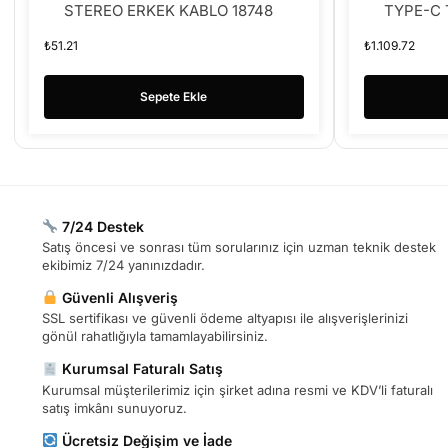
STEREO ERKEK KABLO 18748
TYPE-C 
+ PD +
₺
51.21
₺
1.109.72
Sepete Ekle
7/24 Destek
Satış öncesi ve sonrası tüm sorularınız için uzman teknik destek
ekibimiz 7/24 yanınızdadır.
Güvenli Alışveriş
SSL sertifikası ve güvenli ödeme altyapısı ile alışverişlerinizi
gönül rahatlığıyla tamamlayabilirsiniz.
Kurumsal Faturalı Satış
Kurumsal müşterilerimiz için şirket adına resmi ve KDV’li faturalı
satış imkânı sunuyoruz.
Ücretsiz Değişim ve İade