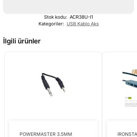
Stok kodu:
ACR38U-I1
Kategoriler:
USB Kablo Aks
İlgili ürünler
POWERMASTER 3.5MM
IRONSTAR