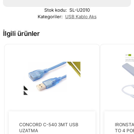
Stok kodu:
SL-U2010
Kategoriler:
USB Kablo Aks
İlgili ürünler
CONCORD C-540 3MT USB
IRONSTA
UZATMA
TO 4 PO