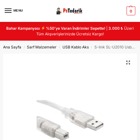
MENU
0
Bahar Kampanyası
%50’ye Varan İndirimler Sepette!
|
3.000 ₺
Üzeri
Tüm Alışverişlerinizde Ücretsiz Kargo!
Ana Sayfa
Sarf Malzemeler
USB Kablo Aks
S-link SL-U2010 Usb2.0 10m Şeffaf Yazıcı Kablo
/
/
/