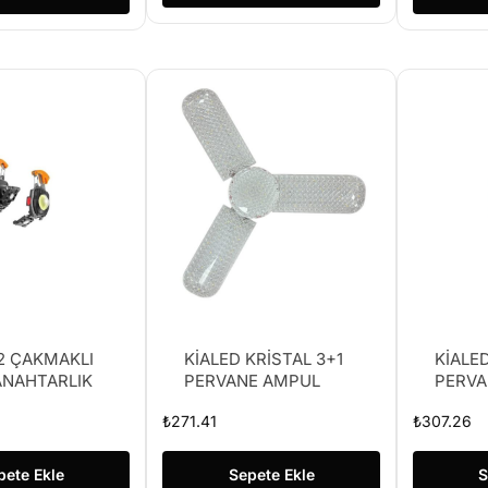
2 ÇAKMAKLI
KİALED KRİSTAL 3+1
KİALED
ANAHTARLIK
PERVANE AMPUL
PERVA
₺
271.41
₺
307.26
pete Ekle
Sepete Ekle
S