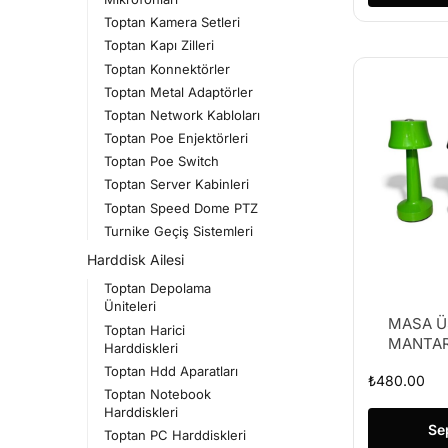
Toptan Kamera Setleri
Toptan Kapı Zilleri
Toptan Konnektörler
Toptan Metal Adaptörler
Toptan Network Kabloları
Toptan Poe Enjektörleri
Toptan Poe Switch
Toptan Server Kabinleri
Toptan Speed Dome PTZ
Turnike Geçiş Sistemleri
Harddisk Ailesi
Toptan Depolama
Üniteleri
MASA Ü
Toptan Harici
MANTAR
Harddiskleri
Toptan Hdd Aparatları
₺
480.00
Toptan Notebook
Harddiskleri
Se
Toptan PC Harddiskleri