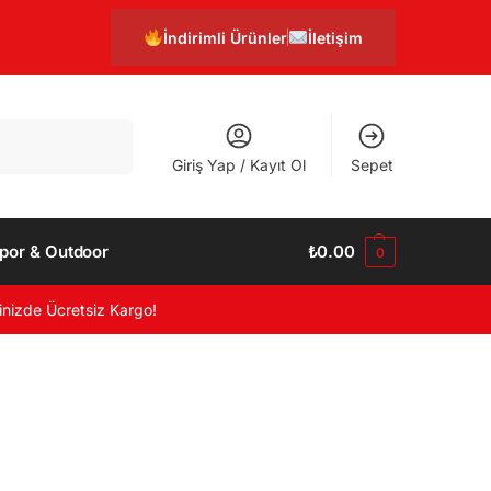
İndirimli Ürünler
İletişim
Ara
Giriş Yap / Kayıt Ol
Sepet
por & Outdoor
₺
0.00
0
inizde Ücretsiz Kargo!