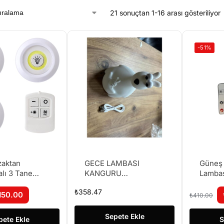
21 sonuçtan 1-16 arası gösteriliyor
-51%
zaktan
GECE LAMBASI
Güneş 
lı 3 Tane
KANGURU
Lambas
f Lamba Ampul
DOKUNMATİK
K-120 )
₺
358.47
150.00
₺
410.00
Sepete Ekle
pete Ekle
S