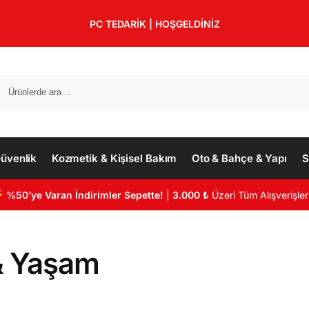
PC TEDARİK | HOŞGELDİNİZ
üvenlik
Kozmetik & Kişisel Bakım
Oto & Bahçe & Yapı
S
%50’ye Varan İndirimler Sepette!
|
3.000 ₺
Üzeri Tüm Alışverişler
& Yaşam