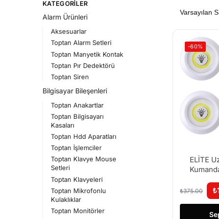
KATEGORILER
Alarm Ürünleri
Aksesuarlar
Toptan Alarm Setleri
-60%
Toptan Manyetik Kontak
Toptan Pır Dedektörü
Toptan Siren
Bilgisayar Bileşenleri
Toptan Anakartlar
Toptan Bilgisayarı
Kasaları
Toptan Hdd Aparatları
Toptan İşlemciler
ELİTE U
Toptan Klavye Mouse
Setleri
Kumanda
Portati
Toptan Klavyeleri
( K-80 )
₺
Toptan Mikrofonlu
₺
375.00
Kulaklıklar
Toptan Monitörler
Se