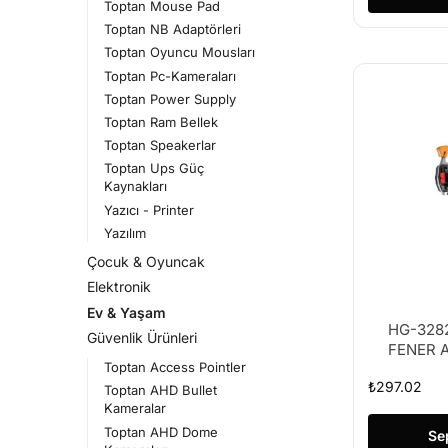
Toptan Mouse Pad
Toptan NB Adaptörleri
Toptan Oyuncu Mousları
Toptan Pc-Kameraları
Toptan Power Supply
Toptan Ram Bellek
Toptan Speakerlar
Toptan Ups Güç
Kaynakları
Yazıcı - Printer
Yazılım
Çocuk & Oyuncak
Elektronik
Ev & Yaşam
HG-328
Güvenlik Ürünleri
FENER 
Toptan Access Pointler
₺
297.02
Toptan AHD Bullet
Kameralar
Toptan AHD Dome
Se