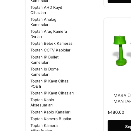
Kameraları
Toptan AHD Kayıt
Cihazları
Toptan Analog
Kameraları
Toptan Araç Kamera
Dvrları
Toptan Bebek Kamerası
Toptan CCTV Kablolar
Toptan IP Bullet
Kameraları
Toptan Ip Dome
Kameraları
Toptan IP Kayıt Cihazı
POE li
Toptan IP Kayıt Cihazları
MASA Ü
Toptan Kabin
MANTAR
Aksesuarları
Toptan Kablo Kanalları
₺
480.00
Toptan Kamera Buatları
Toptan Kamera
Se
Mikrofonları