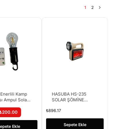
1
2
Enerlili Kamp
HASUBA HS-235
ı Ampul Solar (
SOLAR ŞÖMİNE
KAMP GÜNEŞ
₺
896.17
ENERJİLİ
₺
200.00
Sepete Ekle
epete Ekle