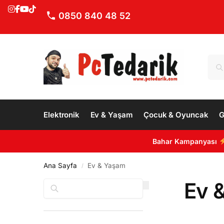
0850 840 48 52
Elektronik
Ev & Yaşam
Çocuk & Oyuncak
G
Bahar Kampanyası
Ana Sayfa
Ev & Yaşam
/
Ev 
Ara