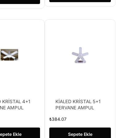
 KRİSTAL 4+1
KİALED KRİSTAL 5+1
NE AMPUL
PERVANE AMPUL
₺
384.07
epete Ekle
Sepete Ekle